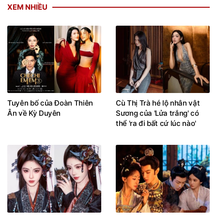
Tuyên bố của Đoàn Thiên
Cù Thị Trà hé lộ nhân vật
Ân về Kỳ Duyên
Sương của 'Lửa trắng' có
thể 'ra đi bất cứ lúc nào'
Đã tìm thấy nữ thần ảnh
6 phim Hoa ngữ có