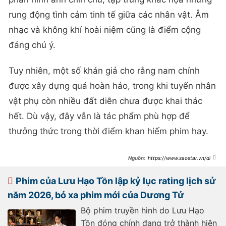
rung động tình cảm tinh tế giữa các nhân vật. Âm
nhạc và không khí hoài niệm cũng là điểm cộng
đáng chú ý.
Tuy nhiên, một số khán giả cho rằng nam chính
được xây dựng quá hoàn hảo, trong khi tuyến nhân
vật phụ còn nhiều đất diễn chưa được khai thác
hết. Dù vậy, đây vẫn là tác phẩm phù hợp để
thưởng thức trong thời điểm khan hiếm phim hay.
https://www.saostar.vn/dien
-anh/cuoc-dua-rating-phim-thang-
6-vu-lam-linh-ap-dao-gia-nghiep-
giam-hang-
Phim của Lưu Hạo Tồn lập kỷ lục rating lịch sử
202606061836473194.html
năm 2026, bỏ xa phim mới của Dương Tử
Bộ phim truyền hình do Lưu Hạo
Tồn đóng chính đang trở thành hiện