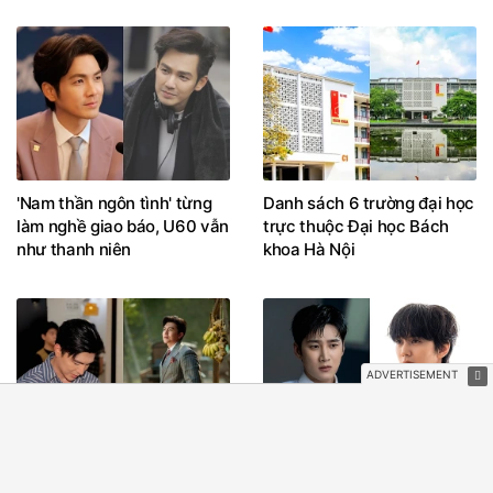
'Nam thần ngôn tình' từng
Danh sách 6 trường đại học
làm nghề giao báo, U60 vẫn
trực thuộc Đại học Bách
như thanh niên
khoa Hà Nội
Nam diễn viên 700 tỷ giờ
Ahn Bo Hyun và Jung Eun