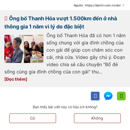
https://dantri.com.vn/doi-
song/chuyen-tinh-cap-doi-vo-hon-
chong-37-tuoi-cuoi-gan-6-nam-
khong-gian-doi-
Ông bố Thanh Hóa vượt 1.500km đến ở nhà
20260706170008614.htm
thông gia 1 năm vì lý do đặc biệt
Ông bố Thanh Hóa đã có hơn 1 năm
sống chung với gia đình chồng của
con gái để giúp con chăm sóc con
cái, nhà cửa. Video gây chú ý. Đoạn
video chia sẻ câu chuyện "Bố đẻ
sống cùng gia đình chồng của con gái" thu...
Bạn thấy bài viết này có hữu ích không?
Có
Không