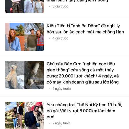
3 giờ trước
Kiều Tiên bị "anh Ba Đông" đề nghị ly
hôn sau ồn ào cạch mặt mẹ chồng Hàn
4 giờ trước
Chú gấu Bắc Cực "nghiện cọc tiêu
giao thông" cứu sống cả một thủy
cung: 20.000 lượt khách/ 4 ngày, và
cỗ máy kinh doanh giấu sau lớp lông
trắng
2 ngày trước
Yêu chàng trai Thổ Nhĩ Kỳ hơn 19 tuổi,
cô gái Việt vượt 8.000km làm đám
cưới
2 ngày trước