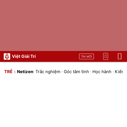
Việt Giải Trí
TIN MỚI
TRẺ
Netizen
·
Trắc nghiệm
·
Góc tâm tình
·
Học hành
·
Kiến t