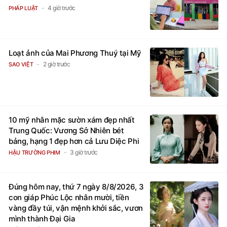
4 giờ trước
PHÁP LUẬT
Loạt ảnh của Mai Phương Thuý tại Mỹ
2 giờ trước
SAO VIỆT
10 mỹ nhân mặc sườn xám đẹp nhất
Trung Quốc: Vương Sở Nhiên bét
bảng, hạng 1 đẹp hơn cả Lưu Diệc Phi
3 giờ trước
HẬU TRƯỜNG PHIM
Đúng hôm nay, thứ 7 ngày 8/8/2026, 3
con giáp Phúc Lộc nhân mười, tiền
vàng đầy túi, vận mệnh khởi sắc, vươn
mình thành Đại Gia