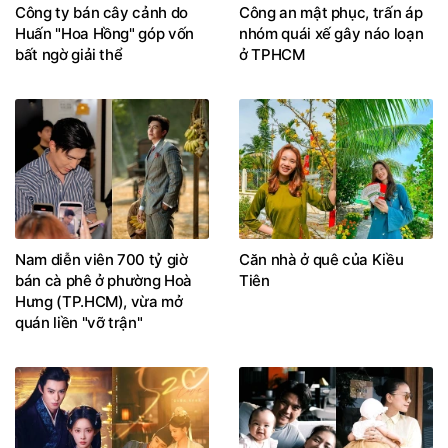
Công ty bán cây cảnh do
Công an mật phục, trấn áp
Huấn "Hoa Hồng" góp vốn
nhóm quái xế gây náo loạn
bất ngờ giải thể
ở TPHCM
Nam diễn viên 700 tỷ giờ
Căn nhà ở quê của Kiều
bán cà phê ở phường Hoà
Tiên
Hưng (TP.HCM), vừa mở
quán liền "vỡ trận"