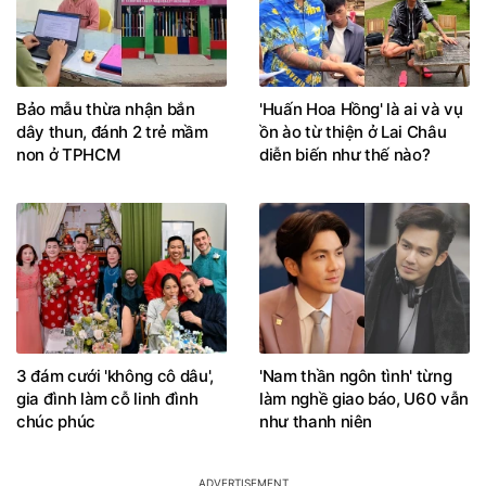
Bảo mẫu thừa nhận bắn
'Huấn Hoa Hồng' là ai và vụ
dây thun, đánh 2 trẻ mầm
ồn ào từ thiện ở Lai Châu
non ở TPHCM
diễn biến như thế nào?
3 đám cưới 'không cô dâu',
'Nam thần ngôn tình' từng
gia đình làm cỗ linh đình
làm nghề giao báo, U60 vẫn
chúc phúc
như thanh niên