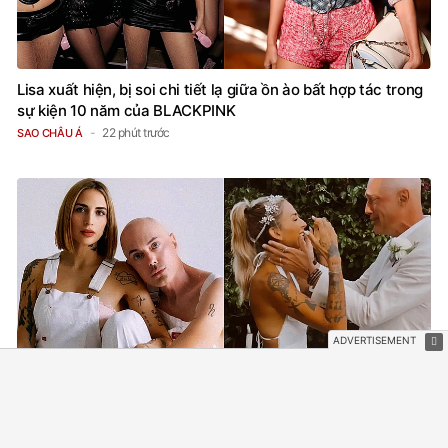
Lisa xuất hiện, bị soi chi tiết lạ giữa ồn ào bất hợp tác trong
sự kiện 10 năm của BLACKPINK
22 phút trước
SAO CHÂU Á
Cặp đôi đình đám showbiz ly thân gấp sau 15 ngày cưới