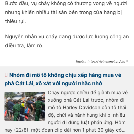
Bước đầu, vụ cháy không có thương vong về người
nhưng khiến nhiều tài sản bên trong cửa hàng bị
thiêu rụi.
Nguyên nhân vụ cháy đang được lực lượng công an
điều tra, làm rõ.
https://vietnamnet.vn/chay-
can-nha-ban-tap-hoa-kem-nhieu-
tieng-no-o-dong-nai-2224247.html
Nhóm đi mô tô không chịu xếp hàng mua vé
phà Cát Lái, xô xát với người nhắc nhở
Chạy ngược chiều để giành mua vé
xuống phà Cát Lái trước, nhóm đi
mô tô Harley Davidson còn tỏ thái
độ, chửi và hành hung khi bị nhiều
người đi đúng luật phản ứng. Hôm
nay (22/8), một đoạn clip dài hơn 1 phút 30 giây có...