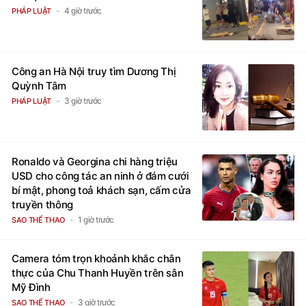
4 giờ trước
PHÁP LUẬT
Công an Hà Nội truy tìm Dương Thị
Quỳnh Tâm
3 giờ trước
PHÁP LUẬT
Ronaldo và Georgina chi hàng triệu
USD cho công tác an ninh ở đám cưới
bí mật, phong toả khách sạn, cấm cửa
truyền thông
1 giờ trước
SAO THỂ THAO
Camera tóm trọn khoảnh khắc chân
thực của Chu Thanh Huyền trên sân
Mỹ Đình
3 giờ trước
SAO THỂ THAO