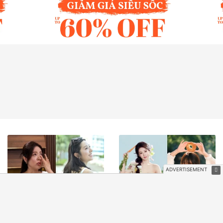
Đường Thi Vịnh nghẹn ngào
3 con giáp trúng số độc đắc