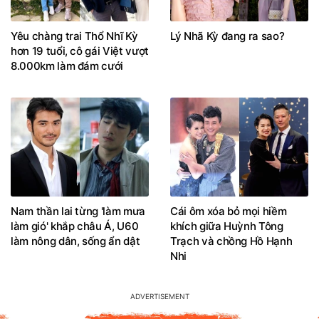
Yêu chàng trai Thổ Nhĩ Kỳ
Lý Nhã Kỳ đang ra sao?
hơn 19 tuổi, cô gái Việt vượt
8.000km làm đám cưới
Nam thần lai từng 'làm mưa
Cái ôm xóa bỏ mọi hiềm
làm gió' khắp châu Á, U60
khích giữa Huỳnh Tông
làm nông dân, sống ẩn dật
Trạch và chồng Hồ Hạnh
Nhi