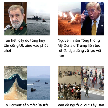
Iran tiết lộ lý do từng hủy
Nguyên nhân Tổng thống
tấn công Ukraine vào phút
Mỹ Donald Trump liên tục
chót
rút đe dọa dùng vũ lực với
Iran
Eo Hormuz sắp mở cửa trở
Vấn đề người di cư: Tây Ban