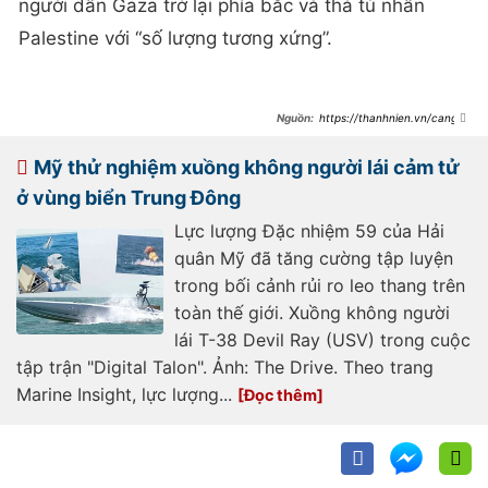
người dân Gaza trở lại phía bắc và thả tù nhân
Palestine với “số lượng tương xứng”.
https://thanhnien.vn/cang-
thang-trung-dong-lan-den-eo-bien-
hormuz-185240410224433283.htm
Mỹ thử nghiệm xuồng không người lái cảm tử
ở vùng biển Trung Đông
Lực lượng Đặc nhiệm 59 của Hải
quân Mỹ đã tăng cường tập luyện
trong bối cảnh rủi ro leo thang trên
toàn thế giới. Xuồng không người
lái T-38 Devil Ray (USV) trong cuộc
tập trận "Digital Talon". Ảnh: The Drive. Theo trang
Marine Insight, lực lượng...