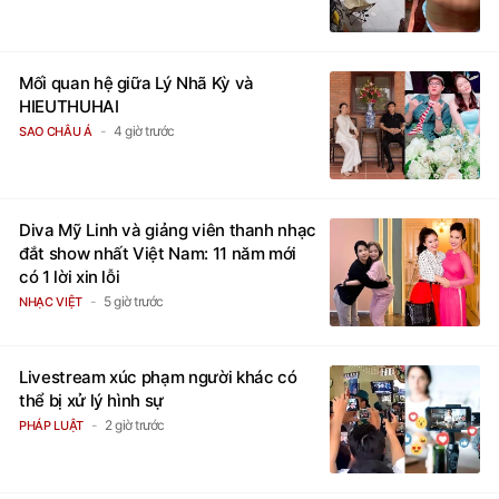
Mối quan hệ giữa Lý Nhã Kỳ và
HIEUTHUHAI
4 giờ trước
SAO CHÂU Á
Diva Mỹ Linh và giảng viên thanh nhạc
đắt show nhất Việt Nam: 11 năm mới
có 1 lời xin lỗi
5 giờ trước
NHẠC VIỆT
Livestream xúc phạm người khác có
thể bị xử lý hình sự
2 giờ trước
PHÁP LUẬT