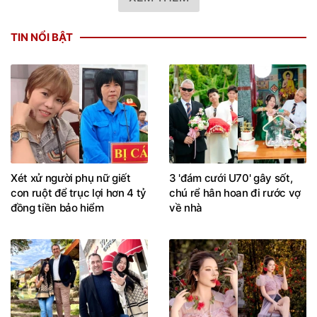
TIN NỔI BẬT
Xét xử người phụ nữ giết
3 'đám cưới U70' gây sốt,
con ruột để trục lợi hơn 4 tỷ
chú rể hân hoan đi rước vợ
đồng tiền bảo hiểm
về nhà