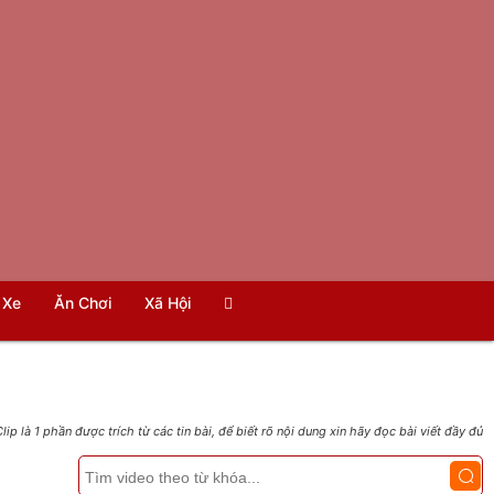
Xe
Ăn Chơi
Xã Hội
lip là 1 phần được trích từ các tin bài, để biết rõ nội dung xin hãy đọc bài viết đầy đủ