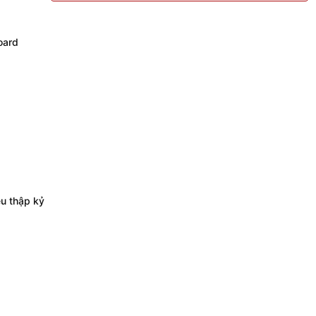
oard
ều thập kỷ