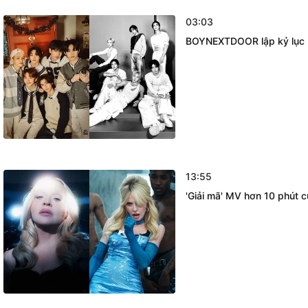
03:03
BOYNEXTDOOR lập kỷ lục mớ
13:55
'Giải mã' MV hơn 10 phút 