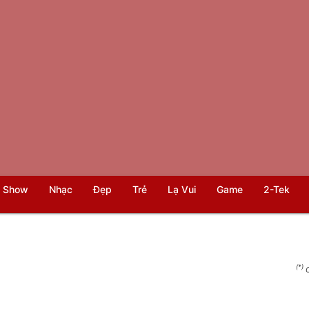
 Show
Nhạc
Đẹp
Trẻ
Lạ Vui
Game
2-Tek
(*)
C