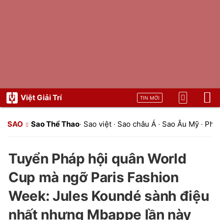
Việt Giải Trí
TIN MỚI
SAO
Sao Thể Thao
·
Sao việt
·
Sao châu Á
·
Sao Âu Mỹ
·
Pho
Tuyển Pháp hội quân World
Cup mà ngỡ Paris Fashion
Week: Jules Koundé sành điệu
nhất nhưng Mbappe lần này