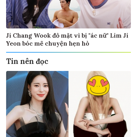
Ji Chang Wook đỏ mặt vì bị "ác nữ" Lim Ji
Yeon bóc mẽ chuyện hẹn hò
Tin nên đọc