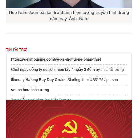
Heo Nam Joon bật lên trở thành hiện tượng truyền hình trong
năm nay. Ảnh: Nate
TIN TÀI TRỢ
https://vielimousine.com/ve-xe-di-mui-ne-phan-thiet
Chốt ngay
công ty du lịch miền tây 4 ngày 3 đêm
uy tín chất lượng
Itinerary
Halong Bay Day Cruise
Starting from US$175 / person
vesna hotel nha trang
Tour Cù Lao Chàm Đại Việt Tourist