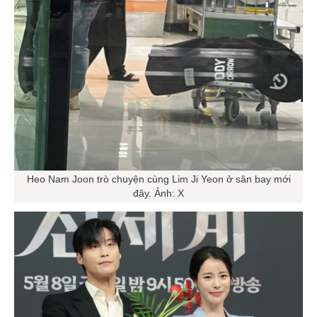
Heo Nam Joon trò chuyện cùng Lim Ji Yeon ở sân bay mới
đây. Ảnh: X