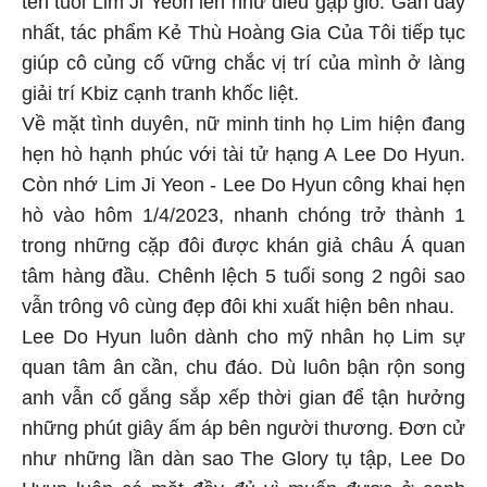
nhất, tác phẩm Kẻ Thù Hoàng Gia Của Tôi tiếp tục
giúp cô củng cố vững chắc vị trí của mình ở làng
giải trí Kbiz cạnh tranh khốc liệt.
Về mặt tình duyên, nữ minh tinh họ Lim hiện đang
hẹn hò hạnh phúc với tài tử hạng A Lee Do Hyun.
Còn nhớ Lim Ji Yeon - Lee Do Hyun công khai hẹn
hò vào hôm 1/4/2023, nhanh chóng trở thành 1
trong những cặp đôi được khán giả châu Á quan
tâm hàng đầu. Chênh lệch 5 tuổi song 2 ngôi sao
vẫn trông vô cùng đẹp đôi khi xuất hiện bên nhau.
Lee Do Hyun luôn dành cho mỹ nhân họ Lim sự
quan tâm ân cần, chu đáo. Dù luôn bận rộn song
anh vẫn cố gắng sắp xếp thời gian để tận hưởng
những phút giây ấm áp bên người thương. Đơn cử
như những lần dàn sao The Glory tụ tập, Lee Do
Hyun luôn có mặt đầy đủ vì muốn được ở cạnh