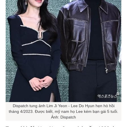
Dispatch tung ảnh Lim Ji Yeon - Lee Do Hyun hẹn hò hồi
tháng 4/2023. Được biết, mỹ nam họ Lee kém bạn gái 5 tuổi.
Ảnh: Dispatch