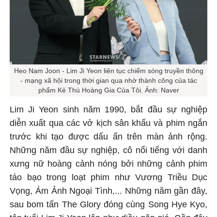
Heo Nam Joon - Lim Ji Yeon liên tục chiếm sóng truyền thông
- mạng xã hội trong thời gian qua nhờ thành công của tác
phẩm Kẻ Thù Hoàng Gia Của Tôi. Ảnh: Naver
Lim Ji Yeon sinh năm 1990, bắt đầu sự nghiệp
diễn xuất qua các vở kịch sân khấu và phim ngắn
trước khi tạo được dấu ấn trên màn ảnh rộng.
Những năm đầu sự nghiệp, cô nổi tiếng với danh
xưng nữ hoàng cảnh nóng bởi những cảnh phim
táo bạo trong loạt phim như Vương Triều Dục
Vọng, Ám Ảnh Ngoại Tình,... Những năm gần đây,
sau bom tấn The Glory đóng cùng Song Hye Kyo,
tên tuổi Lim Ji Yeon lên như diều gặp gió. Gần đây