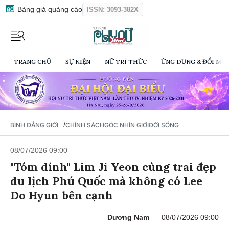
Bảng giá quảng cáo
ISSN: 3093-382X
TRANG CHỦ
SỰ KIỆN
NỮ TRÍ THỨC
ỨNG DỤNG & ĐỔI MỚI
/
BÌNH ĐẲNG GIỚI
CHÍNH SÁCH
GÓC NHÌN GIỚI
ĐỜI SỐNG
08/07/2026 09:00
"Tóm dính" Lim Ji Yeon cùng trai đẹp
du lịch Phú Quốc mà không có Lee
Do Hyun bên cạnh
Dương Nam
08/07/2026 09:00