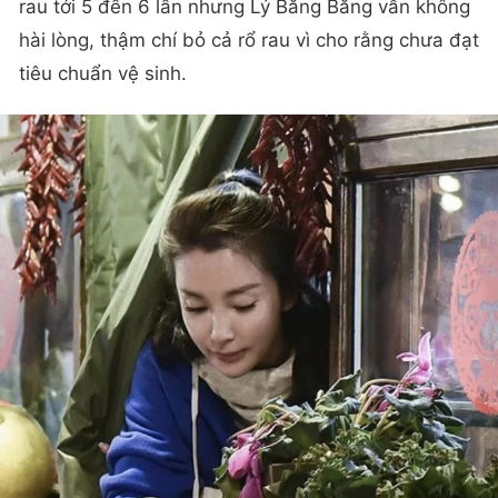
rau tới 5 đến 6 lần nhưng Lý Băng Băng vẫn không
hài lòng, thậm chí bỏ cả rổ rau vì cho rằng chưa đạt
tiêu chuẩn vệ sinh.