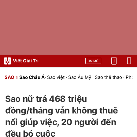
Việt Giải Trí
TIN MỚI
SAO
Sao Châu Á
·
Sao việt
·
Sao Âu Mỹ
·
Sao thể thao
·
Phon
Sao nữ trả 468 triệu
đồng/tháng vẫn không thuê
nổi giúp việc, 20 người đến
đều bỏ cuộc