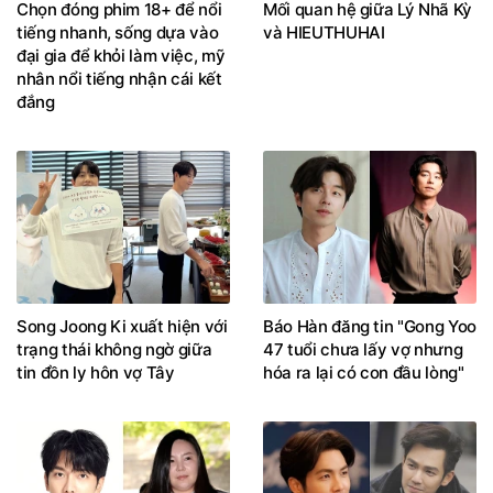
Chọn đóng phim 18+ để nổi
Mối quan hệ giữa Lý Nhã Kỳ
tiếng nhanh, sống dựa vào
và HIEUTHUHAI
đại gia để khỏi làm việc, mỹ
nhân nổi tiếng nhận cái kết
đắng
Song Joong Ki xuất hiện với
Báo Hàn đăng tin "Gong Yoo
trạng thái không ngờ giữa
47 tuổi chưa lấy vợ nhưng
tin đồn ly hôn vợ Tây
hóa ra lại có con đầu lòng"