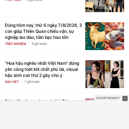
Đúng hôm nay, thứ 6 ngày 7/8/2026, 3
con giáp Thiên Quan chiếu vận, sự
nghiệp lao đao, tiền bạc hao tốn
9 giờ trước
TRẮC NGHIỆM
"Hoa hậu nghèo nhất Việt Nam" đứng
yên cũng toát khí chất phú bà, visual
hậu sinh con thứ 2 gây chú ý
7 giờ trước
SAO VIỆT
Đúng 6h sáng ngày mai, thứ Bảy
8/8/2026, Thần Tài chỉ đích danh 3
con giáp 'rơi trúng hố vàng', tiền bạc
ùa về nhà 'như lũ cuốn', vươn mình
thành đại gia trong phút chốc
8 giờ trước
TRẮC NGHIỆM