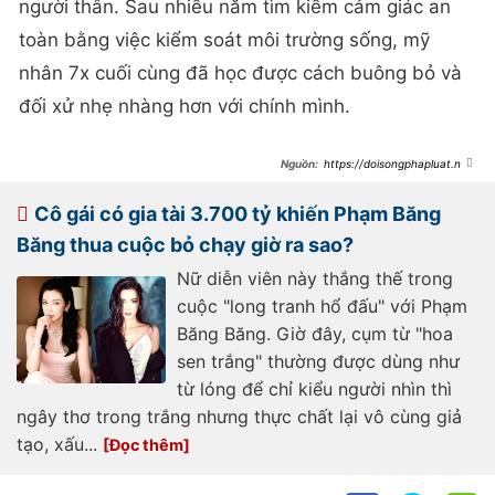
người thân. Sau nhiều năm tìm kiếm cảm giác an
toàn bằng việc kiểm soát môi trường sống, mỹ
nhân 7x cuối cùng đã học được cách buông bỏ và
đối xử nhẹ nhàng hơn với chính mình.
https://doisongphapluat.ngu
oiduatin.vn/sao-nu-tra-468-trieu-
dong-thang-van-khong-thue-noi-
giup-viec-20-nguoi-den-deu-bo-
Cô gái có gia tài 3.700 tỷ khiến Phạm Băng
cuoc-a647905.html
Băng thua cuộc bỏ chạy giờ ra sao?
Nữ diễn viên này thắng thế trong
cuộc "long tranh hổ đấu" với Phạm
Băng Băng. Giờ đây, cụm từ "hoa
sen trắng" thường được dùng như
từ lóng để chỉ kiểu người nhìn thì
ngây thơ trong trắng nhưng thực chất lại vô cùng giả
tạo, xấu...