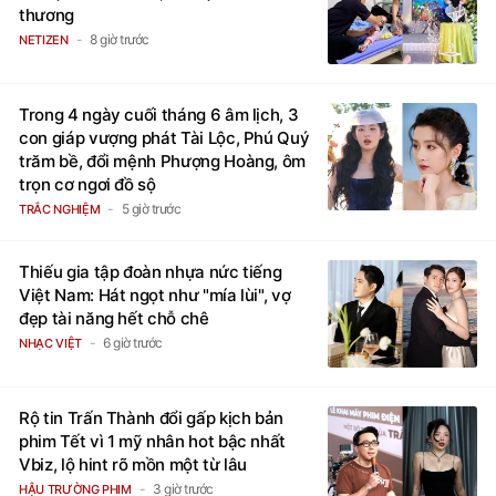
thương
8 giờ trước
NETIZEN
Trong 4 ngày cuối tháng 6 âm lịch, 3
con giáp vượng phát Tài Lộc, Phú Quý
trăm bề, đổi mệnh Phượng Hoàng, ôm
trọn cơ ngơi đồ sộ
5 giờ trước
TRẮC NGHIỆM
Thiếu gia tập đoàn nhựa nức tiếng
Việt Nam: Hát ngọt như "mía lùi", vợ
đẹp tài năng hết chỗ chê
6 giờ trước
NHẠC VIỆT
Rộ tin Trấn Thành đổi gấp kịch bản
phim Tết vì 1 mỹ nhân hot bậc nhất
Vbiz, lộ hint rõ mồn một từ lâu
3 giờ trước
HẬU TRƯỜNG PHIM