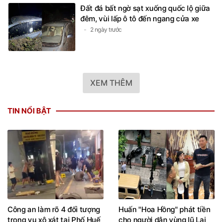
Đất đá bất ngờ sạt xuống quốc lộ giữa
đêm, vùi lấp ô tô đến ngang cửa xe
2 ngày trước
XEM THÊM
TIN NỔI BẬT
Công an làm rõ 4 đối tượng
Huấn "Hoa Hồng" phát tiền
trong vụ xô xát tại Phố Huế
cho người dân vùng lũ Lai