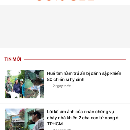
TIN MỚI
Huế tìm hầm trú ẩn bị đánh sập khiến
80 chiến sĩ hy sinh
2 ngày trước
Lời kể ám ảnh của nhân chứng vụ
cháy nhà khiến 2 cha con tử vong ở
TPHCM