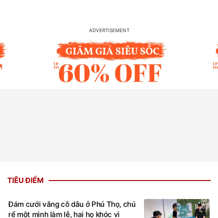
TIÊU ĐIỂM
Đám cưới vắng cô dâu ở Phú Thọ, chú
rể một mình làm lễ, hai họ khóc vì