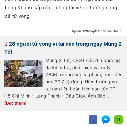
Long Khánh cấp cứu. Riêng tài xế bị thương nặng
đã tử vong.
https://plo.vn/tai-nan-tren-
duong-dan-tram-dung-nghi-cao-
toc-tai-xe-tu-vong-12-nguoi-bi-
thuong-post778500.html
28 người tử vong vì tai nạn trong ngày Mùng 2
Tết
Mùng 2 Tết, CSGT các địa phương
đã kiểm tra, phát hiện và xử lý
7.846 trường hợp vi phạm, phạt tiền
hơn 20,7 tỷ đồng. Hiện trường vụ
tai nạn liên hoàn trên cao tốc TP
Hồ Chí Minh - Long Thành - Dầu Giây. Ảnh Báo...