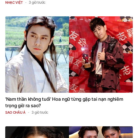
3 giờ trước
NHẠC VIỆT
'Nam thần không tuổi' Hoa ngữ từng gặp tai nạn nghiêm
trọng giờ ra sao?
3 giờ trước
SAO CHÂU Á