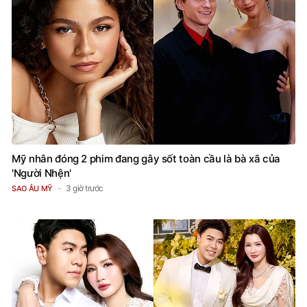
Mỹ nhân đóng 2 phim đang gây sốt toàn cầu là bà xã của
'Người Nhện'
3 giờ trước
SAO ÂU MỸ