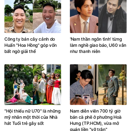
Công ty bán cây cảnh do
'Nam thần ngôn tình' từng
Huấn "Hoa Hồng" góp vốn
làm nghề giao báo, U60 vẫn
bất ngờ giải thể
như thanh niên
"Hội thiếu nữ U70" là những
Nam diễn viên 700 tỷ giờ
mỹ nhân một thời của Nhà
bán cà phê ở phường Hoà
hát Tuổi trẻ gây sốt
Hưng (TP.HCM), vừa mở
quán liền "vỡ trận"