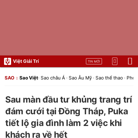
Việt Giải Trí
TIN MỚI
SAO
Sao Việt
·
Sao châu Á
·
Sao Âu Mỹ
·
Sao thể thao
·
Phon
Sau màn đầu tư khủng trang trí
đám cưới tại Đồng Tháp, Puka
tiết lộ gia đình làm 2 việc khi
khách ra về hết