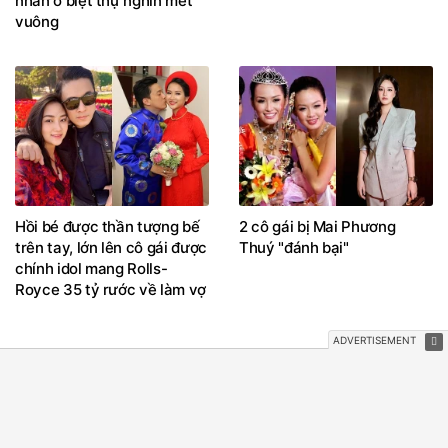
nhàn ở biệt thự nghìn mét
vuông
Hồi bé được thần tượng bế
2 cô gái bị Mai Phương
trên tay, lớn lên cô gái được
Thuý "đánh bại"
chính idol mang Rolls-
Royce 35 tỷ rước về làm vợ