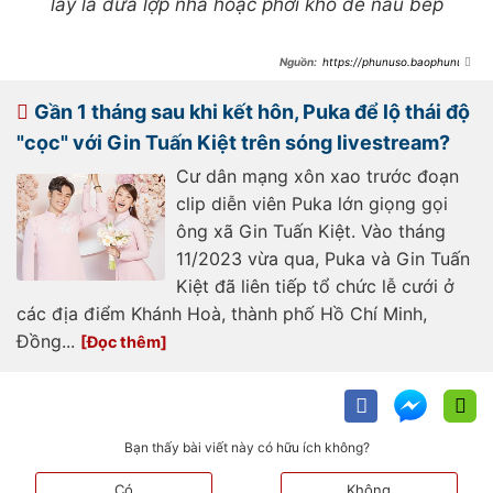
lấy lá dừa lợp nhà hoặc phơi khô để nấu bếp
https://phunuso.baophunuth
udo.vn/sau-man-dau-tu-khung-
trang-tri-dam-cuoi-tai-dong-thap-
puka-tiet-lo-gia-dinh-lam-2-viec-
Gần 1 tháng sau khi kết hôn, Puka để lộ thái độ
khi-khach-ra-ve-het-
193231206092515368.htm
"cọc" với Gin Tuấn Kiệt trên sóng livestream?
Cư dân mạng xôn xao trước đoạn
clip diễn viên Puka lớn giọng gọi
ông xã Gin Tuấn Kiệt. Vào tháng
11/2023 vừa qua, Puka và Gin Tuấn
Kiệt đã liên tiếp tổ chức lễ cưới ở
các địa điểm Khánh Hoà, thành phố Hồ Chí Minh,
Đồng...
Bạn thấy bài viết này có hữu ích không?
Có
Không