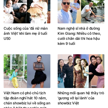
Cuộc sống của 'đả nữ màn
Nam nghệ sĩ nhà ở đường
ảnh Việt' khi làm mẹ ở tuổi
Kim Giang: Nhiều cô theo,
U50
cưới chân dài thi hoa hậu
kém 9 tuổi
Việt Nam có phó chủ tịch
Những mối quan hệ thầy trò
tập đoàn nghỉ hát 10 năm,
'gương vỡ lại lành' của
chán showbiz lui về sống an
showbiz Việt