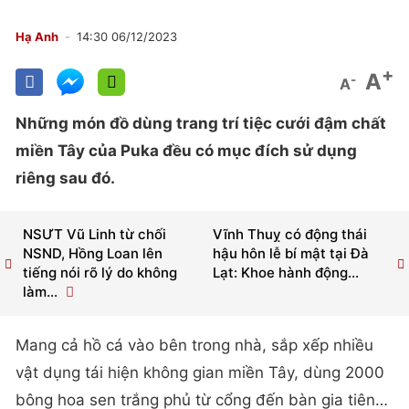
Hạ Anh
14:30 06/12/2023
+
A
-
A
Những món đồ dùng trang trí tiệc cưới đậm chất
miền Tây của Puka đều có mục đích sử dụng
riêng sau đó.
NSƯT Vũ Linh từ chối
Vĩnh Thuỵ có động thái
NSND, Hồng Loan lên
hậu hôn lễ bí mật tại Đà
tiếng nói rõ lý do không
Lạt: Khoe hành động...
làm...
Mang cả hồ cá vào bên trong nhà, sắp xếp nhiều
vật dụng tái hiện không gian miền Tây, dùng 2000
bông hoa sen trắng phủ từ cổng đến bàn gia tiên…