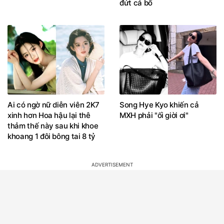
đứt cả bố
Ai có ngờ nữ diễn viên 2K7
Song Hye Kyo khiến cả
xinh hơn Hoa hậu lại thê
MXH phải "ối giời ơi"
thảm thế này sau khi khoe
khoang 1 đôi bông tai 8 tỷ