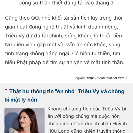
cộng sự thân thiết đăng tải vào tháng 3
Cũng theo QQ, nhờ khối tài sản tích lũy trong thời
gian hoạt động nghệ thuật và kinh doanh riêng,
Triệu Vy dư dả tài chính, sống không lo thiếu tiền.
Nữ diễn viên gặp một vài vấn đề sức khỏe, song
tình trạng không đáng ngại. Cô hiện tu thiền, tìm
hiểu Phật pháp để tìm sự an yên về mặt tinh thần.
https://phunumoi.net.vn/sau
-2-nam-bi-xoa-so-trieu-vy-gio-tu-
thien-va-song-an-dat-d291319.html
Thật hư thông tin "én nhỏ" Triệu Vy và chồng
bí mật ly hôn
Không chỉ tung tích của Triệu Vy bí
ẩn với công chúng mà cuộc hôn
nhân giữa cô và doanh nhân Huỳnh
Hữu Long cũng khiến truyền thông