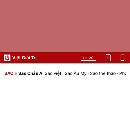
Việt Giải Trí
TIN MỚI
SAO
Sao Châu Á
·
Sao việt
·
Sao Âu Mỹ
·
Sao thể thao
·
Phon