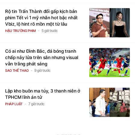
Rộ tin Trấn Thành đổi gấp kịch bản
phim Tết vì 1 mỹ nhân hot bậc nhất
Vbiz, lộ hint rõ mồn một từ lâu
5 giờ trước
HẬU TRƯỜNG PHIM
Có ai như Đình Bắc, đá bóng tranh
chấp nảy lửa trên sân nhưng visual
vẫn trắng phát sáng
9 giờ trước
SAO THỂ THAO
Lập kho buôn ma túy, 3 thanh niên ở
TPHCM lĩnh án tử
7 giờ trước
PHÁP LUẬT