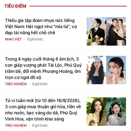
TIÊU ĐIỂM
Thiếu gia tập đoàn nhựa nức tiếng
Việt Nam: Hát ngọt như "mía lùi", vợ
đẹp tài năng hết chỗ chê
9 giờ trước
NHẠC VIỆT
Trong 4 ngày cuối tháng 6 âm lịch, 3
con giáp vượng phát Tài Lộc, Phú Quý
trăm bề, đổi mệnh Phượng Hoàng, ôm
trọn cơ ngơi đồ sộ
8 giờ trước
TRẮC NGHIỆM
Tử vi tuần mới (từ 10 đến 16/8/2026),
3 con giáp mưa thuận gió hòa, tiền về
như nước, bạc vàng dư dả, Phú Quý
Vinh Hoa, vận trình khai sáng
8 giờ trước
TRẮC NGHIỆM