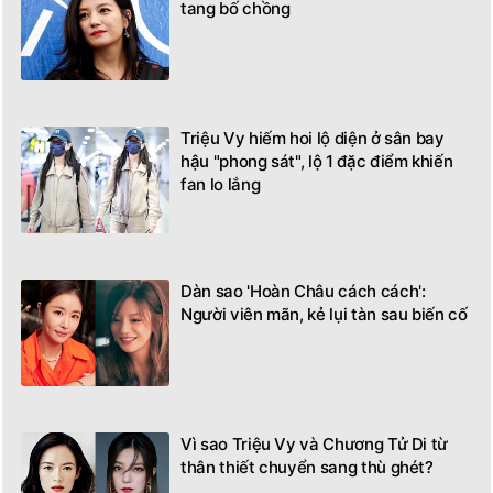
tang bố chồng
Triệu Vy hiếm hoi lộ diện ở sân bay
hậu "phong sát", lộ 1 đặc điểm khiến
fan lo lắng
Dàn sao 'Hoàn Châu cách cách':
Người viên mãn, kẻ lụi tàn sau biến cố
Vì sao Triệu Vy và Chương Tử Di từ
thân thiết chuyển sang thù ghét?