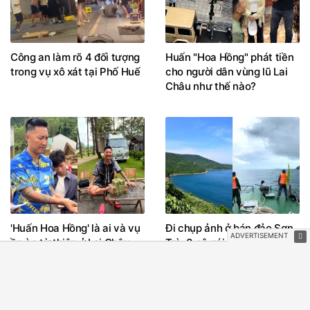
Công an làm rõ 4 đối tượng
Huấn "Hoa Hồng" phát tiền
trong vụ xô xát tại Phố Huế
cho người dân vùng lũ Lai
Châu như thế nào?
'Huấn Hoa Hồng' là ai và vụ
Đi chụp ảnh ở bán đảo Sơn
ồn ào từ thiện ở Lai Châu
Trà, 3 cô gái bị sóng cuốn
diễn biến như thế nào?
mất tích