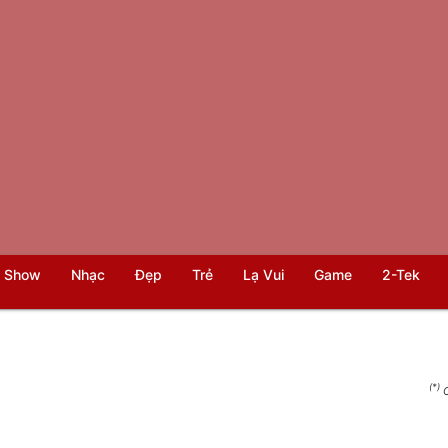
 Show
Nhạc
Đẹp
Trẻ
Lạ Vui
Game
2-Tek
(*)
C