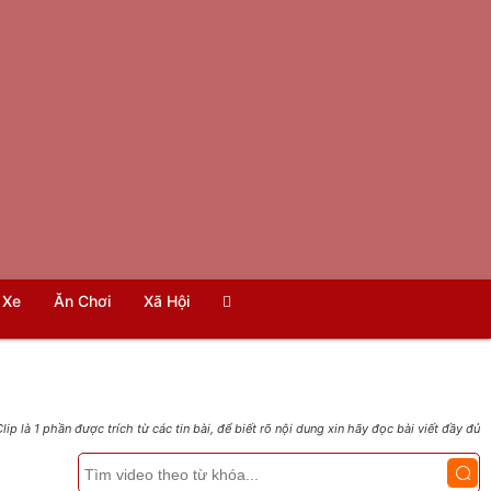
Xe
Ăn Chơi
Xã Hội
lip là 1 phần được trích từ các tin bài, để biết rõ nội dung xin hãy đọc bài viết đầy đủ