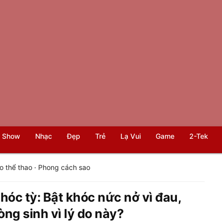
 Show
Nhạc
Đẹp
Trẻ
Lạ Vui
Game
2-Tek
o thể thao
·
Phong cách sao
hóc tỳ: Bật khóc nức nở vì đau,
ng sinh vì lý do này?