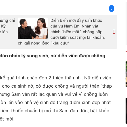
 hứng chỉ
Diễn biến mới đầy uẩn khúc
i Kỳ
của vụ Nam Em: Nhân vật
 lên
chính “biến mất”, chồng sắp
cưới kiểm soát mọi tài khoản,
chị gái nóng lòng “kêu cứu”
đón nhóc tỳ song sinh, nữ diễn viên được chồng
kể quá trình chào đón 2 thiên thần nhí. Nữ diễn viên
ị cho ca sinh nở, cô được chồng và người thân “tháp
nhưng Sam vấn rất lạc quan và vui vẻ vì chồng luôn
 còn lén vào nhà vệ sinh để trang điểm xinh đẹp nhất
hi tiêm thuốc chuẩn bị mổ thì Sam đau đớn, bật khóc
ệt mỏi.