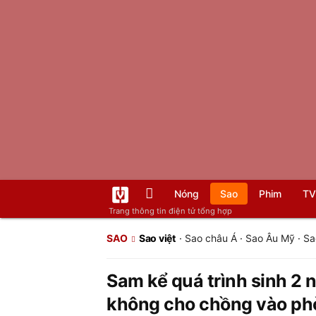
Nóng
Sao
Phim
TV
Trang thông tin điện tử tổng hợp
SAO
Sao việt
·
Sao châu Á
·
Sao Âu Mỹ
·
Sa
Sam kể quá trình sinh 2 n
không cho chồng vào phò