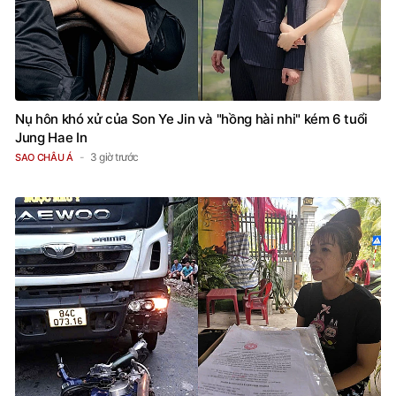
Nụ hôn khó xử của Son Ye Jin và "hồng hài nhi" kém 6 tuổi
Jung Hae In
3 giờ trước
SAO CHÂU Á