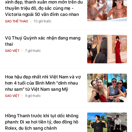
xinh đẹp, thanh xuân mơn mởn trên du
thuyền triệu đô, đọ sắc cùng mẹ -
Victoria ngoài 50 vẫn đỉnh cao nhan
sắc
10 giờ trước
SAO THỂ THAO
Vũ Thuý Quỳnh xác nhận đang mang
thai
7 giờ trước
SAO VIỆT
Hoa hậu đẹp nhất nhì Việt Nam và vợ
hơn 4 tuổi của Bình Minh "dính nhau
như sam" từ Việt Nam sang Mỹ
9 giờ trước
SAO VIỆT
Hồng Thanh trước khi tụt dốc không
phanh: Đi xe hơi tiền tỷ, đeo đồng hồ
Rolex, du lịch sang chảnh