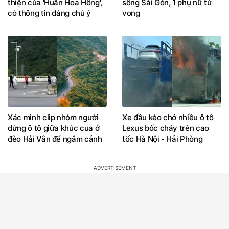
thiện của 'Huấn Hoa Hồng',
sông Sài Gòn, 1 phụ nữ tử
có thông tin đáng chú ý
vong
Xác minh clip nhóm người
Xe đầu kéo chở nhiều ô tô
dừng ô tô giữa khúc cua ở
Lexus bốc cháy trên cao
đèo Hải Vân để ngắm cảnh
tốc Hà Nội - Hải Phòng