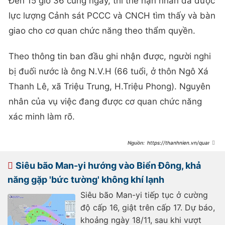
Đến 15 giờ 36 cùng ngày, thi thể nạn nhân đã được
lực lượng Cảnh sát PCCC và CNCH tìm thấy và bàn
giao cho cơ quan chức năng theo thẩm quyền.
Theo thông tin ban đầu ghi nhận được, người nghi
bị đuối nước là ông N.V.H (66 tuổi, ở thôn Ngô Xá
Thanh Lê, xã Triệu Trung, H.Triệu Phong). Nguyên
nhân của vụ việc đang được cơ quan chức năng
xác minh làm rõ.
https://thanhnien.vn/quang-
tri-lan-tim-nguoi-dan-ong-duoi-
nuoc-o-cau-kenh-
185250123160446183.htm
Siêu bão Man-yi hướng vào Biển Đông, khả
năng gặp 'bức tường' không khí lạnh
Siêu bão Man-yi tiếp tục ở cường
độ cấp 16, giật trên cấp 17. Dự báo,
khoảng ngày 18/11, sau khi vượt