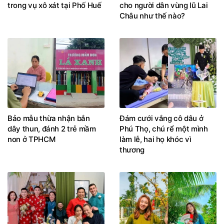
trong vụ xô xát tại Phố Huế
cho người dân vùng lũ Lai
Châu như thế nào?
Bảo mẫu thừa nhận bắn
Đám cưới vắng cô dâu ở
dây thun, đánh 2 trẻ mầm
Phú Thọ, chú rể một mình
non ở TPHCM
làm lễ, hai họ khóc vì
thương