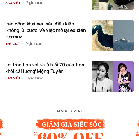
7 giờ trước
SAO VIỆT
Iran công khai nêu sáu điều kiện
'không lùi bước' về việc mở lại eo biển
Hormuz
9 giờ trước
THẾ GIỚI
Lời trần tình xót xa ở tuổi 79 của 'hoa
khôi cải lương' Mộng Tuyền
9 giờ trước
SAO VIỆT