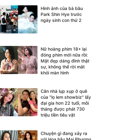
Hình ảnh của bà bầu
Park Shin Hye trước
ngày sinh con thứ 2
Nữ hoàng phim 18+ lại
đóng phim mới nữa rồi:
Mặt đẹp dáng đỉnh thật
sự, không thể rời mắt
khỏi màn hình
Căn nhà lụp xụp ở quê
của "lọ lem showbiz" lấy
đại gia hơn 22 tuổi, mỗi
tháng được phát 730
triệu tiền tiêu vặt
Chuyện gì đang xảy ra
với Hoa hậu Mai Phương