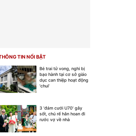
THÔNG TIN NỔI BẬT
Bé trai tử vong, nghi bị
bạo hành tại cơ sở giáo
dục can thiệp hoạt động
'chui'
3 'đám cưới U70' gây
sốt, chú rể hân hoan đi
rước vợ về nhà