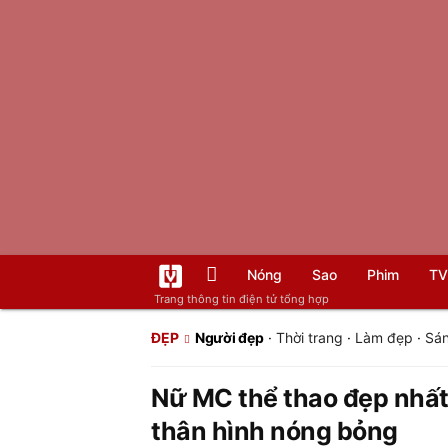
Nóng
Sao
Phim
TV
Trang thông tin điện tử tổng hợp
ĐẸP
Người đẹp
·
Thời trang
·
Làm đẹp
·
Sán
Nữ MC thể thao đẹp nhất
thân hình nóng bỏng