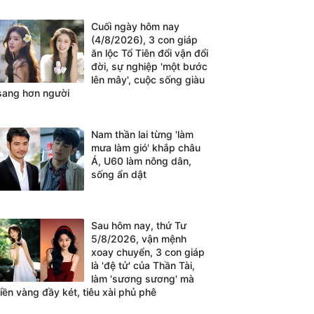
Cuối ngày hôm nay
(4/8/2026), 3 con giáp
ăn lộc Tổ Tiên đổi vận đổi
đời, sự nghiệp 'một bước
lên mây', cuộc sống giàu
sang hơn người
Nam thần lai từng 'làm
mưa làm gió' khắp châu
Á, U60 làm nông dân,
sống ẩn dật
Sau hôm nay, thứ Tư
5/8/2026, vận mệnh
xoay chuyển, 3 con giáp
là 'đệ tử' của Thần Tài,
làm 'sương sương' mà
tiền vàng đầy két, tiêu xài phủ phê