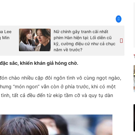
ủa Lee
Nữ chính gây tranh cãi nhất
g Min
phim Hàn hiện tại: Lối diễn cũ
kỹ, cường điệu cứ như cả chục
năm về trước?
đặc sắc, khiến khán giả hóng chờ.
đón chào nhiều cặp đôi ngôn tình vô cùng ngọt ngào,
 nhưng “món ngon” vẫn còn ở phía trước, khi có một
ình, tất cả đều đến từ ekip tầm cỡ và quy tụ dàn