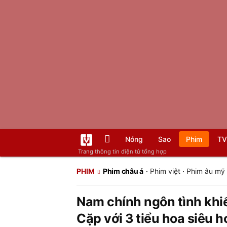
Nóng
Sao
Phim
TV
Trang thông tin điện tử tổng hợp
PHIM
Phim châu á
·
Phim việt
·
Phim âu mỹ
Nam chính ngôn tình khi
Cặp với 3 tiểu hoa siêu h