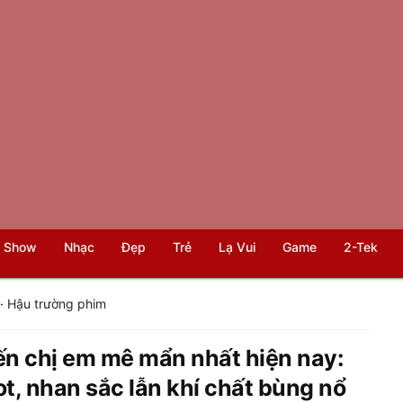
 Show
Nhạc
Đẹp
Trẻ
Lạ Vui
Game
2-Tek
·
Hậu trường phim
ến chị em mê mẩn nhất hiện nay:
ot, nhan sắc lẫn khí chất bùng nổ