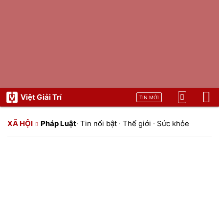
Việt Giải Trí
TIN MỚI
XÃ HỘI
Pháp Luật
·
Tin nổi bật
·
Thế giới
·
Sức khỏe