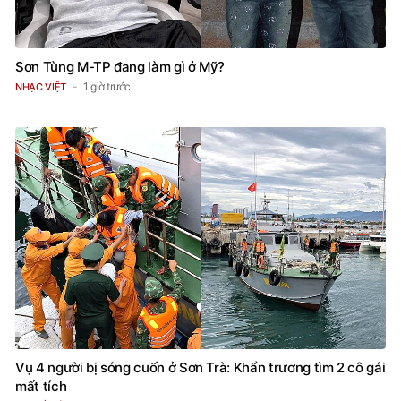
Sơn Tùng M-TP đang làm gì ở Mỹ?
1 giờ trước
NHẠC VIỆT
Vụ 4 người bị sóng cuốn ở Sơn Trà: Khẩn trương tìm 2 cô gái
mất tích