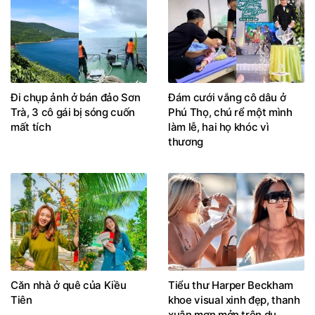
Đi chụp ảnh ở bán đảo Sơn
Đám cưới vắng cô dâu ở
Trà, 3 cô gái bị sóng cuốn
Phú Thọ, chú rể một mình
mất tích
làm lễ, hai họ khóc vì
thương
Căn nhà ở quê của Kiều
Tiểu thư Harper Beckham
Tiên
khoe visual xinh đẹp, thanh
xuân mơn mởn trên du