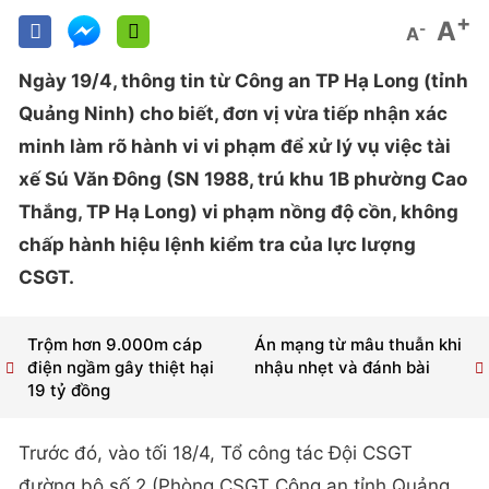
+
A
-
A
Ngày 19/4, thông tin từ Công an TP Hạ Long (tỉnh
Quảng Ninh) cho biết, đơn vị vừa tiếp nhận xác
minh làm rõ hành vi vi phạm để xử lý vụ việc tài
xế Sú Văn Đông (SN 1988, trú khu 1B phường Cao
Thắng, TP Hạ Long) vi phạm nồng độ cồn, không
chấp hành hiệu lệnh kiểm tra của lực lượng
CSGT.
Trộm hơn 9.000m cáp
Án mạng từ mâu thuẫn khi
điện ngầm gây thiệt hại
nhậu nhẹt và đánh bài
19 tỷ đồng
Trước đó, vào tối 18/4, Tổ công tác Đội CSGT
đường bộ số 2 (Phòng CSGT Công an tỉnh Quảng