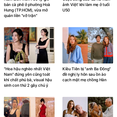
bán cà phê ở phường Hoà
ảnh Việt' khi làm mẹ ở tuổi
Hưng (TP.HCM), vừa mở
U50
quán liền "vỡ trận"
"Hoa hậu nghèo nhất Việt
Kiều Tiên bị "anh Ba Đông"
Nam" đứng yên cũng toát
đề nghị ly hôn sau ồn ào
khí chất phú bà, visual hậu
cạch mặt mẹ chồng Hàn
sinh con thứ 2 gây chú ý