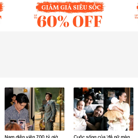
Nam diễn viên 700 tỷ giờ
Cuộc sống của 'đả nữ màn