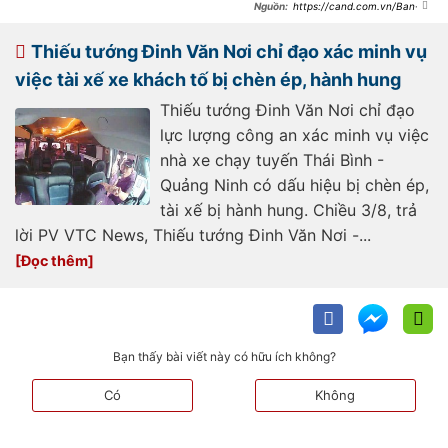
https://cand.com.vn/Ban-
tin-113/khong-che-tai-xe-lao-xe-
qua-chot-kiem-tra-nong-do-con-
i728682/
Thiếu tướng Đinh Văn Nơi chỉ đạo xác minh vụ
việc tài xế xe khách tố bị chèn ép, hành hung
Thiếu tướng Đinh Văn Nơi chỉ đạo
lực lượng công an xác minh vụ việc
nhà xe chạy tuyến Thái Bình -
Quảng Ninh có dấu hiệu bị chèn ép,
tài xế bị hành hung. Chiều 3/8, trả
lời PV VTC News, Thiếu tướng Đinh Văn Nơi -...
Bạn thấy bài viết này có hữu ích không?
Có
Không