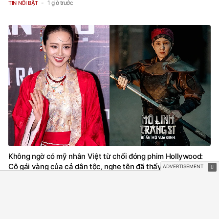
1 giờ trước
TIN NỔI BẬT
Không ngờ có mỹ nhân Việt từ chối đóng phim Hollywood:
Cô gái vàng của cả dân tộc, nghe tên đã thấy tự hào
1 giờ trước
HẬU TRƯỜNG PHIM