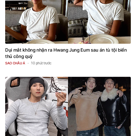
Dụi mắt không nhận ra Hwang Jung Eum sau án tù tội biển
thủ công quỹ
10 phút trước
SAO CHÂU Á