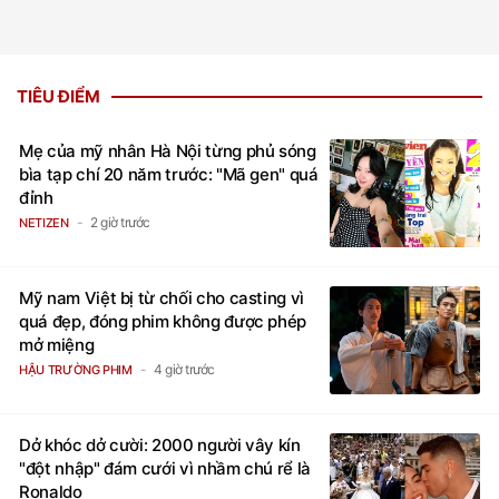
TIÊU ĐIỂM
Mẹ của mỹ nhân Hà Nội từng phủ sóng
bìa tạp chí 20 năm trước: "Mã gen" quá
đỉnh
2 giờ trước
NETIZEN
Mỹ nam Việt bị từ chối cho casting vì
quá đẹp, đóng phim không được phép
mở miệng
4 giờ trước
HẬU TRƯỜNG PHIM
Dở khóc dở cười: 2000 người vây kín
"đột nhập" đám cưới vì nhầm chú rể là
Ronaldo