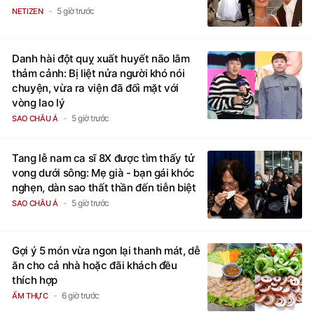
5 giờ trước
NETIZEN
Danh hài đột quỵ xuất huyết não lâm
thảm cảnh: Bị liệt nửa người khó nói
chuyện, vừa ra viện đã đối mặt với
vòng lao lý
5 giờ trước
SAO CHÂU Á
Tang lễ nam ca sĩ 8X được tìm thấy tử
vong dưới sông: Mẹ già - bạn gái khóc
nghẹn, dàn sao thất thần đến tiễn biệt
5 giờ trước
SAO CHÂU Á
Gợi ý 5 món vừa ngon lại thanh mát, dễ
ăn cho cả nhà hoặc đãi khách đều
thích hợp
6 giờ trước
ẨM THỰC