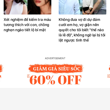
Xét nghiệm để kiểm tra máu
Không đưa vợ đi dự đám
tương thích với con, chồng
cưới em họ, vợ giận nên
nghẹn ngào tiết lộ bí mật
quyết cho tôi biết "thế nào
là lễ độ", không ngờ lại bị tôi
lật ngược tình thế