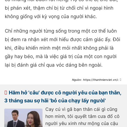
bị phán xét, thậm chí bị từ chối chỉ vì ngoại hình
không giống với kỳ vọng của người khác.
Chỉ những người từng sống trong một cơ thể luôn
bị đem ra nhận xét mới hiểu được cảm giác ấy. Đôi
khi, điều khiến mình mệt mỏi nhất không phải là
gầy hay béo, mà là việc giá trị của một con người
lại bị đánh giá chỉ qua vóc dáng bên ngoài.
https://thanhnienviet.vn/don
g-nghiep-ghen-ti-vi-toi-mac-gi-
cung-dep-cho-den-ngay-nguoi-
yeu-noi-chia-tay-toi-nhin-lai-ban-
Hăm hở 'câu' được cô người yêu của bạn thân,
than-trong-guong-va-thay-cam-
ghet-chinh-minh-
3 tháng sau sợ hãi 'bỏ của chạy lấy người'
209260610221646597.htm
Cay cú vì gã bạn thân cái gì cũng
hơn mình, tôi quyết tâm cưa đổ cô
người yêu xinh như mộng của cậu