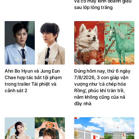
và cỗ máy kinh doanh giấu
sau lớp lông trắng
Ahn Bo Hyun và Jung Eun
Đúng hôm nay, thứ 6 ngày
Chae hợp tác bắt tội phạm
7/8/2026, 3 con giáp vận
trong trailer Tài phiệt và
vượng như 'cá chép hóa
cảnh sát 2
Rồng', phúc khí tràn trề,
nằm không cũng của nả
đầy nhà