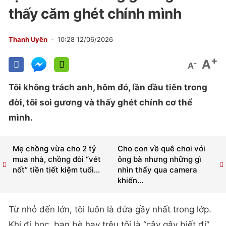
thấy căm ghét chính mình
Thanh Uyên
10:28 12/06/2026
+
A
-
A
Tôi không trách anh, hôm đó, lần đầu tiên trong
đời, tôi soi gương và thấy ghét chính cơ thể
mình.
Mẹ chồng vừa cho 2 tỷ
Cho con về quê chơi với
mua nhà, chồng đòi “vét
ông bà nhưng những gì
nốt” tiền tiết kiệm tuổi...
nhìn thấy qua camera
khiến...
Từ nhỏ đến lớn, tôi luôn là đứa gầy nhất trong lớp.
Khi đi học, bạn bè hay trêu tôi là “cây gậy biết đi”.