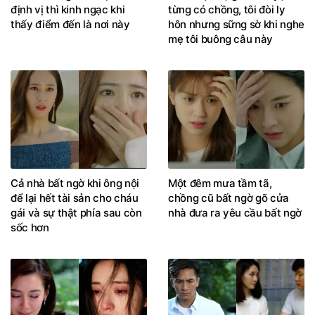
định vị thì kinh ngạc khi
từng có chồng, tôi đòi ly
thấy điểm đến là nơi này
hôn nhưng sững sờ khi nghe
mẹ tôi buông câu này
Cả nhà bất ngờ khi ông nội
Một đêm mưa tầm tã,
để lại hết tài sản cho cháu
chồng cũ bất ngờ gõ cửa
gái và sự thật phía sau còn
nhà đưa ra yêu cầu bất ngờ
sốc hơn