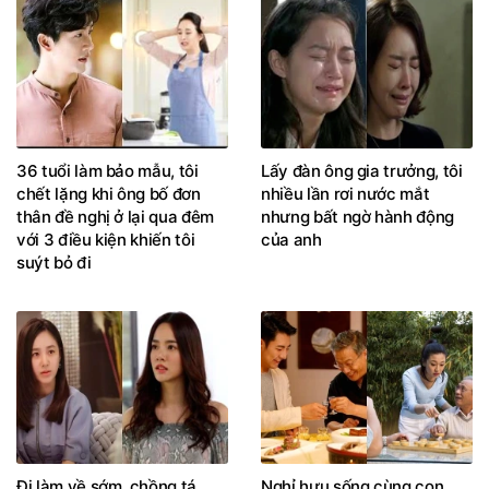
36 tuổi làm bảo mẫu, tôi
Lấy đàn ông gia trưởng, tôi
chết lặng khi ông bố đơn
nhiều lần rơi nước mắt
thân đề nghị ở lại qua đêm
nhưng bất ngờ hành động
với 3 điều kiện khiến tôi
của anh
suýt bỏ đi
Đi làm về sớm, chồng tá
Nghỉ hưu sống cùng con