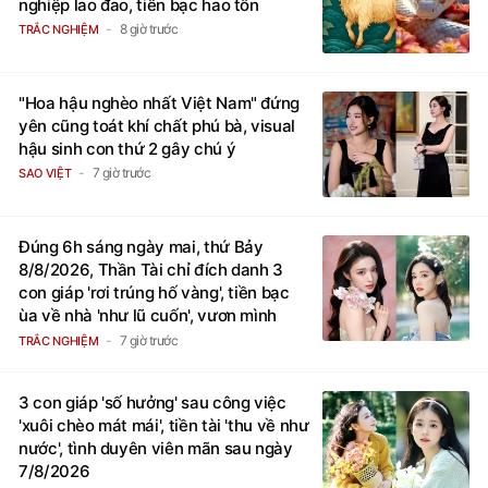
nghiệp lao đao, tiền bạc hao tốn
8 giờ trước
TRẮC NGHIỆM
"Hoa hậu nghèo nhất Việt Nam" đứng
yên cũng toát khí chất phú bà, visual
hậu sinh con thứ 2 gây chú ý
7 giờ trước
SAO VIỆT
Đúng 6h sáng ngày mai, thứ Bảy
8/8/2026, Thần Tài chỉ đích danh 3
con giáp 'rơi trúng hố vàng', tiền bạc
ùa về nhà 'như lũ cuốn', vươn mình
thành đại gia trong phút chốc
7 giờ trước
TRẮC NGHIỆM
3 con giáp 'số hưởng' sau công việc
'xuôi chèo mát mái', tiền tài 'thu về như
nước', tình duyên viên mãn sau ngày
7/8/2026