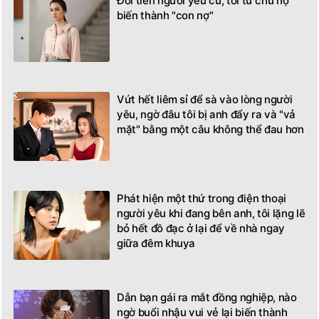
Đòi tiền người yêu cũ, tôi từ chủ nợ
biến thành "con nợ"
Vứt hết liêm sỉ để sà vào lòng người
yêu, ngờ đâu tôi bị anh đẩy ra và "vả
mặt" bằng một câu không thể đau hơn
Phát hiện một thứ trong điện thoại
người yêu khi đang bên anh, tôi lặng lẽ
bỏ hết đồ đạc ở lại để về nhà ngay
giữa đêm khuya
Dẫn bạn gái ra mắt đồng nghiệp, nào
ngờ buổi nhậu vui vẻ lại biến thành