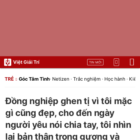
Việt Giải Trí
TIN MỚI
TRẺ
Góc Tâm Tình
·
Netizen
·
Trắc nghiệm
·
Học hành
·
Kiến 
Đồng nghiệp ghen tị vì tôi mặc
gì cũng đẹp, cho đến ngày
người yêu nói chia tay, tôi nhìn
lại bản thân trong gương và