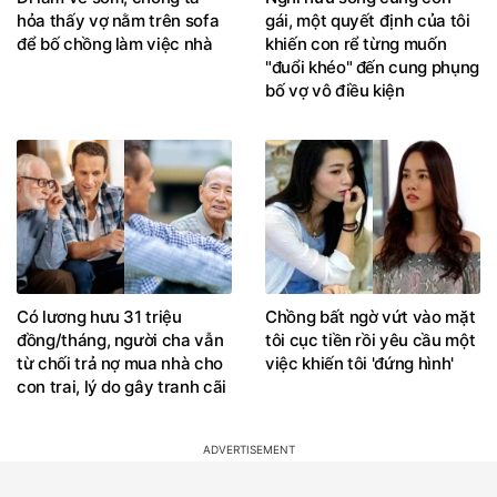
hỏa thấy vợ nằm trên sofa
gái, một quyết định của tôi
để bố chồng làm việc nhà
khiến con rể từng muốn
"đuổi khéo" đến cung phụng
bố vợ vô điều kiện
Có lương hưu 31 triệu
Chồng bất ngờ vứt vào mặt
đồng/tháng, người cha vẫn
tôi cục tiền rồi yêu cầu một
từ chối trả nợ mua nhà cho
việc khiến tôi 'đứng hình'
con trai, lý do gây tranh cãi