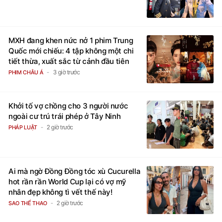
MXH đang khen nức nở 1 phim Trung
Quốc mới chiếu: 4 tập không một chi
tiết thừa, xuất sắc từ cảnh đầu tiên
3 giờ trước
PHIM CHÂU Á
Khởi tố vợ chồng cho 3 người nước
ngoài cư trú trái phép ở Tây Ninh
2 giờ trước
PHÁP LUẬT
Ai mà ngờ Đồng Đồng tóc xù Cucurella
hot rần rần World Cup lại có vợ mỹ
nhân đẹp không tì vết thế này!
2 giờ trước
SAO THỂ THAO