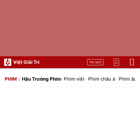
Việt Giải Trí
TIN MỚI
PHIM
Hậu Trường Phim
·
Phim việt
·
Phim châu á
·
Phim âu 