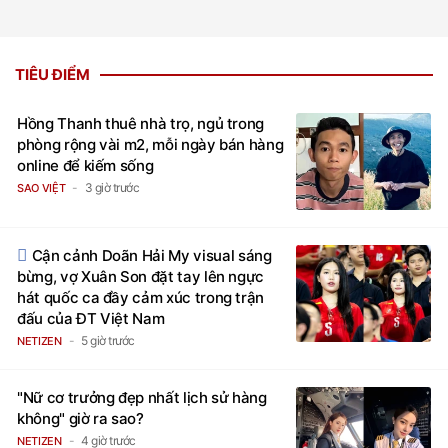
TIÊU ĐIỂM
Hồng Thanh thuê nhà trọ, ngủ trong
phòng rộng vài m2, mỗi ngày bán hàng
online để kiếm sống
3 giờ trước
SAO VIỆT
Cận cảnh Doãn Hải My visual sáng
bừng, vợ Xuân Son đặt tay lên ngực
hát quốc ca đầy cảm xúc trong trận
đấu của ĐT Việt Nam
5 giờ trước
NETIZEN
"Nữ cơ trưởng đẹp nhất lịch sử hàng
không" giờ ra sao?
4 giờ trước
NETIZEN