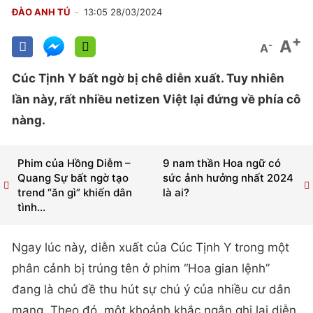
ĐÀO ANH TÚ
13:05 28/03/2024
+
A
-
A
Cúc Tịnh Y bất ngờ bị chê diễn xuất. Tuy nhiên
lần này, rất nhiều netizen Việt lại đứng về phía cô
nàng.
Phim của Hồng Diễm –
9 nam thần Hoa ngữ có
Quang Sự bất ngờ tạo
sức ảnh hưởng nhất 2024
trend “ăn gì” khiến dân
là ai?
tình...
Ngay lúc này, diễn xuất của Cúc Tịnh Y trong một
phân cảnh bị trúng tên ở phim “Hoa gian lệnh”
đang là chủ đề thu hút sự chú ý của nhiều cư dân
mạng. Theo đó, một khoảnh khắc ngắn ghi lại diễn