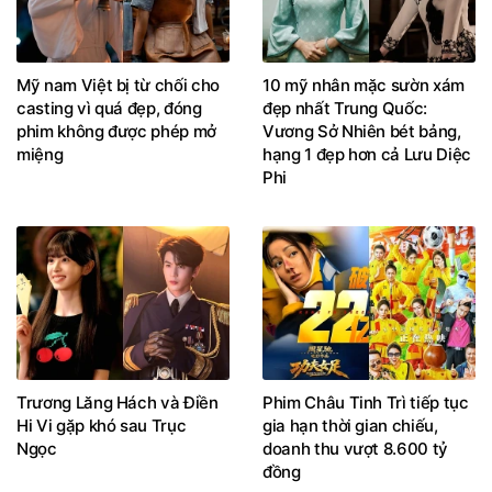
Mỹ nam Việt bị từ chối cho
10 mỹ nhân mặc sườn xám
casting vì quá đẹp, đóng
đẹp nhất Trung Quốc:
phim không được phép mở
Vương Sở Nhiên bét bảng,
miệng
hạng 1 đẹp hơn cả Lưu Diệc
Phi
Trương Lăng Hách và Điền
Phim Châu Tinh Trì tiếp tục
Hi Vi gặp khó sau Trục
gia hạn thời gian chiếu,
Ngọc
doanh thu vượt 8.600 tỷ
đồng