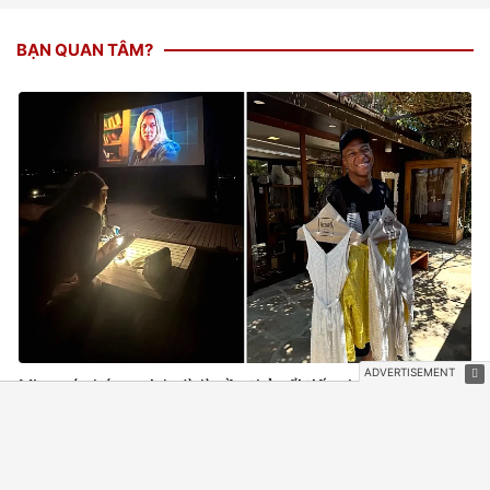
BẠN QUAN TÂM?
Mbappé chứng minh dù là cầu thủ nổi tiếng hàng đầu thế
giới cũng không thoát... "nhiệm vụ của bạn trai" khi ở cạnh
mỹ nhân Ester Expósito
6 phút trước
SAO THỂ THAO