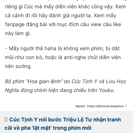
riêng gì Cúc mà mấy diễn viên khác cũng vậy. Xem
cả cảnh đi rồi hãy đánh giá người ta. Xem mấy
fanpage đăng bài với mục đích câu view câu like
này làm gì.
- Mấy người thả haha là không xem phim, bị dắt
mũi như con bò, hoặc là anti nghe chửi diễn viên
nên sướng.
Bộ phim “Hoa gian lệnh” do Cúc Tịnh Y và Lưu Học
Nghĩa đóng chính hiện đang chiếu trên Youku.
https://phunuso.baophunuth
udo.vn/cuc-tinh-y-bi-che-dien-gia-
tran-o-hoa-gian-lenh-co-tinh-dat-
mui-du-luan-
Cúc Tịnh Y nối bước Triệu Lộ Tư nhận tranh
193240328104254926.htm
cãi về pha 'lật mặt' trong phim mới