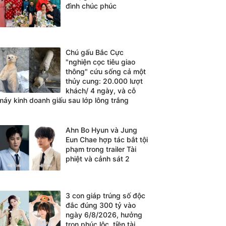
đình chúc phúc
Chú gấu Bắc Cực
"nghiện cọc tiêu giao
thông" cứu sống cả một
thủy cung: 20.000 lượt
khách/ 4 ngày, và cỗ
máy kinh doanh giấu sau lớp lông trắng
Ahn Bo Hyun và Jung
Eun Chae hợp tác bắt tội
phạm trong trailer Tài
phiệt và cảnh sát 2
3 con giáp trúng số độc
đắc đúng 300 tỷ vào
ngày 6/8/2026, hưởng
trọn phúc lộc, tiền tài