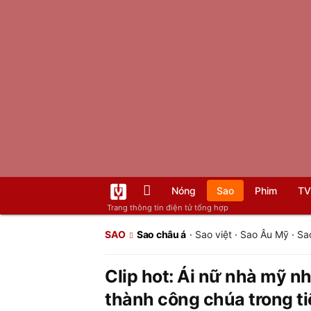
Nóng
Sao
Phim
TV
Trang thông tin điện tử tổng hợp
SAO
Sao châu á
·
Sao việt
·
Sao Âu Mỹ
·
Sa
Clip hot: Ái nữ nhà mỹ n
thành công chúa trong ti