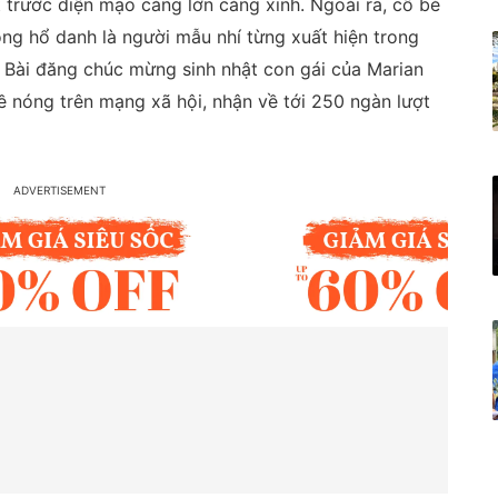
 trước diện mạo càng lớn càng xinh. Ngoài ra, cô bé
ông hổ danh là người mẫu nhí từng xuất hiện trong
. Bài đăng chúc mừng sinh nhật con gái của Marian
ề nóng trên mạng xã hội, nhận về tới 250 ngàn lượt