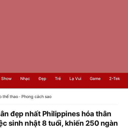
 Show
Nhạc
Đẹp
Trẻ
Lạ Vui
Game
2-Tek
o thể thao
·
Phong cách sao
hân đẹp nhất Philippines hóa thân
ệc sinh nhật 8 tuổi, khiến 250 ngàn