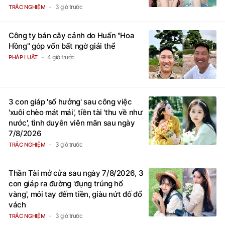
thành đại gia trong phút chốc
3 giờ trước
TRẮC NGHIỆM
Công ty bán cây cảnh do Huấn "Hoa
Hồng" góp vốn bất ngờ giải thể
4 giờ trước
PHÁP LUẬT
3 con giáp 'số hưởng' sau công việc
'xuôi chèo mát mái', tiền tài 'thu về như
nước', tình duyên viên mãn sau ngày
7/8/2026
3 giờ trước
TRẮC NGHIỆM
Thần Tài mở cửa sau ngày 7/8/2026, 3
con giáp ra đường 'đụng trúng hố
vàng', mỏi tay đếm tiền, giàu nứt đố đổ
vách
3 giờ trước
TRẮC NGHIỆM