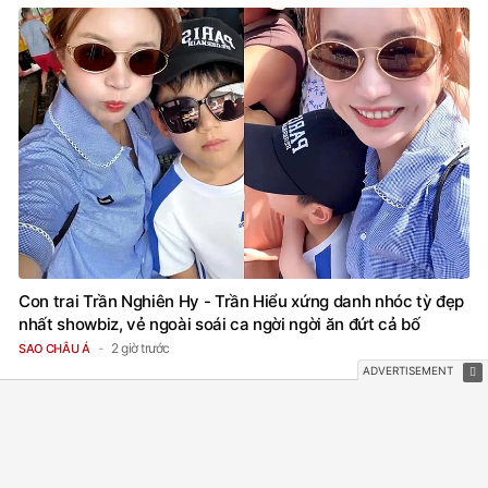
Con trai Trần Nghiên Hy - Trần Hiểu xứng danh nhóc tỳ đẹp
nhất showbiz, vẻ ngoài soái ca ngời ngời ăn đứt cả bố
2 giờ trước
SAO CHÂU Á