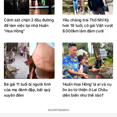
Cảnh sát chặn 2 đầu đường
Yêu chàng trai Thổ Nhĩ Kỳ
để làm việc tại nhà Huấn
hơn 19 tuổi, cô gái Việt vượt
"Hoa Hồng"
8.000km làm đám cưới
Bé gái 11 tuổi bị người tình
'Huấn Hoa Hồng' là ai và vụ
của mẹ đánh đập, bắt quỳ
ồn ào từ thiện ở Lai Châu
xuyên đêm
diễn biến như thế nào?