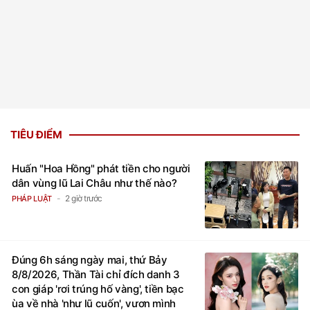
TIÊU ĐIỂM
Huấn "Hoa Hồng" phát tiền cho người
dân vùng lũ Lai Châu như thế nào?
2 giờ trước
PHÁP LUẬT
Đúng 6h sáng ngày mai, thứ Bảy
8/8/2026, Thần Tài chỉ đích danh 3
con giáp 'rơi trúng hố vàng', tiền bạc
ùa về nhà 'như lũ cuốn', vươn mình