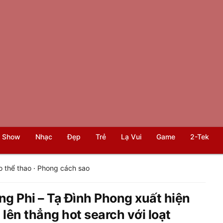
 Show
Nhạc
Đẹp
Trẻ
Lạ Vui
Game
2-Tek
o thể thao
·
Phong cách sao
g Phi – Tạ Đình Phong xuất hiện
 lên thẳng hot search với loạt