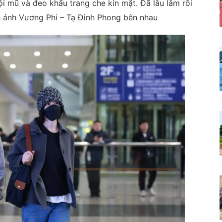
i mũ và đeo khẩu trang che kín mặt. Đã lâu lắm rồi
h ảnh Vương Phi – Tạ Đình Phong bên nhau