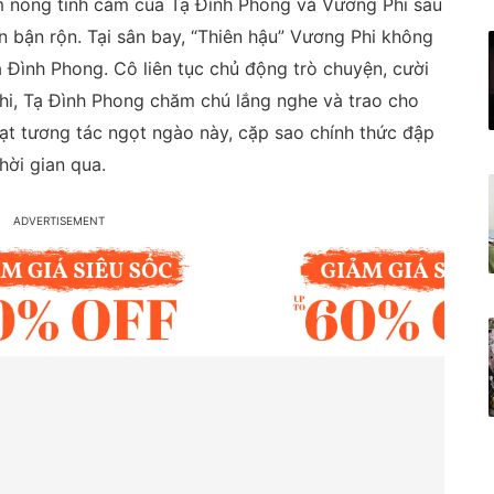
âm nóng tình cảm của Tạ Đình Phong và Vương Phi sau
ân bận rộn. Tại sân bay, “Thiên hậu” Vương Phi không
ạ Đình Phong. Cô liên tục chủ động trò chuyện, cười
 Phi, Tạ Đình Phong chăm chú lắng nghe và trao cho
oạt tương tác ngọt ngào này, cặp sao chính thức đập
hời gian qua.