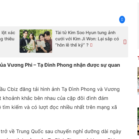
 lột xác
Tài tử Kim Soo Hyun tung ảnh
g thiêu
cưới với Kim Ji Won: Lại sắp có
“hôn lễ thế kỷ” ?
của Vương Phi – Tạ Đình Phong nhận được sự quan
g đầu Cbiz đăng tải hình ảnh Tạ Đình Phong và Vương
ạt khoảnh khắc bên nhau của cặp đôi đình đám
 tìm kiếm và có lượt đọc nhiều nhất trên mạng xã
a trở về Trung Quốc sau chuyến nghỉ dưỡng dài ngày