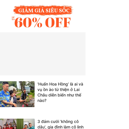
'Huấn Hoa Hồng' là ai và
vụ ồn ào từ thiện ở Lai
Châu diễn biến như thế
nào?
3 đám cưới 'không cô
dâu', gia đình làm cỗ linh