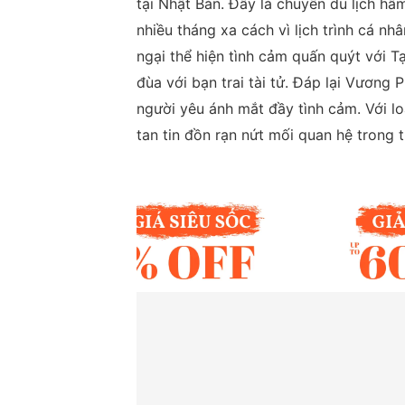
tại Nhật Bản. Đây là chuyến du lịch h
nhiều tháng xa cách vì lịch trình cá nh
ngại thể hiện tình cảm quấn quýt với T
đùa với bạn trai tài tử. Đáp lại Vương
người yêu ánh mắt đầy tình cảm. Với l
tan tin đồn rạn nứt mối quan hệ trong t