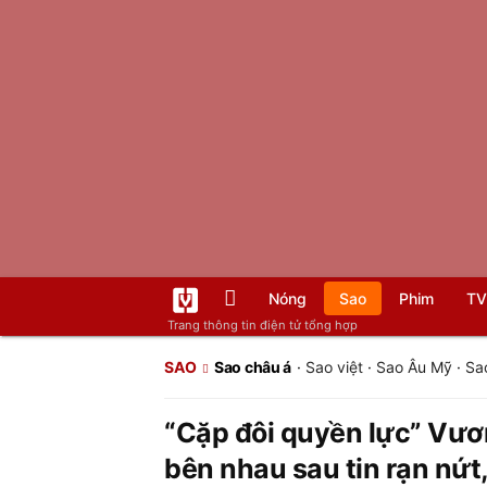
Nóng
Sao
Phim
TV
Trang thông tin điện tử tổng hợp
SAO
Sao châu á
·
Sao việt
·
Sao Âu Mỹ
·
Sa
“Cặp đôi quyền lực” Vươn
bên nhau sau tin rạn nứt,