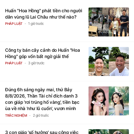
Huấn "Hoa Hồng" phát tiền cho người
dân vùng lũ Lai Châu như thế nào?
1 giờ trước
PHÁP LUẬT
Công ty bán cây cảnh do Huấn "Hoa
Hồng" góp vốn bất ngờ giải thể
3 giờ trước
PHÁP LUẬT
Đúng 6h sáng ngày mai, thứ Bảy
8/8/2026, Thần Tài chỉ đích danh 3
con giáp 'rơi trúng hố vàng', tiền bạc
ùa về nhà 'như lũ cuốn', vươn mình
thành đại gia trong phút chốc
2 giờ trước
TRẮC NGHIỆM
3 con giáp 'số hưởng' sau công việc