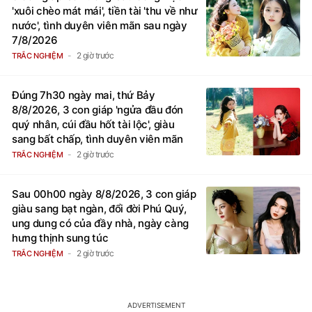
'xuôi chèo mát mái', tiền tài 'thu về như
nước', tình duyên viên mãn sau ngày
7/8/2026
2 giờ trước
TRẮC NGHIỆM
Đúng 7h30 ngày mai, thứ Bảy
8/8/2026, 3 con giáp 'ngửa đầu đón
quý nhân, cúi đầu hốt tài lộc', giàu
sang bất chấp, tình duyên viên mãn
2 giờ trước
TRẮC NGHIỆM
Sau 00h00 ngày 8/8/2026, 3 con giáp
giàu sang bạt ngàn, đổi đời Phú Quý,
ung dung có của đầy nhà, ngày càng
hưng thịnh sung túc
2 giờ trước
TRẮC NGHIỆM