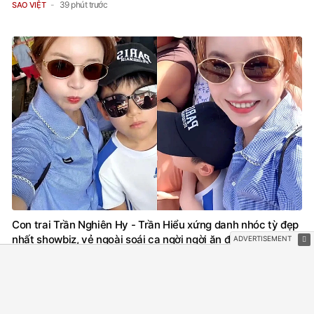
39 phút trước
SAO VIỆT
Con trai Trần Nghiên Hy - Trần Hiểu xứng danh nhóc tỳ đẹp
nhất showbiz, vẻ ngoài soái ca ngời ngời ăn đứt cả bố
1 giờ trước
SAO CHÂU Á