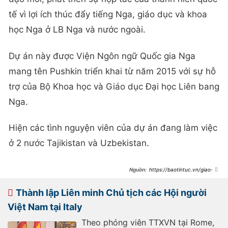
tế vì lợi ích thúc đẩy tiếng Nga, giáo dục và khoa
học Nga ở LB Nga và nước ngoài.
Dự án này được Viện Ngôn ngữ Quốc gia Nga
mang tên Pushkin triển khai từ năm 2015 với sự hỗ
trợ của Bộ Khoa học và Giáo dục Đại học Liên bang
Nga.
Hiện các tình nguyện viên của dự án đang làm việc
ở 2 nước Tajikistan và Uzbekistan.
https://baotintuc.vn/giao-
duc/cac-dai-su-tieng-nga-tren-the-
gioi-giang-day-tai-truong-thpt-viet-
nam-20231208212101339.htm
Thành lập Liên minh Chủ tịch các Hội người
Việt Nam tại Italy
Theo phóng viên TTXVN tại Rome,