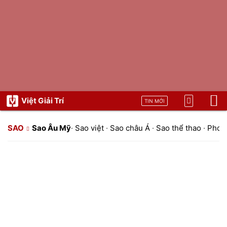
Việt Giải Trí
TIN MỚI
SAO
Sao Âu Mỹ
·
Sao việt
·
Sao châu Á
·
Sao thể thao
·
Phon