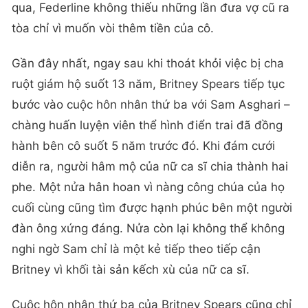
qua, Federline không thiếu những lần đưa vợ cũ ra
tòa chỉ vì muốn vòi thêm tiền của cô.
Gần đây nhất, ngay sau khi thoát khỏi việc bị cha
ruột giám hộ suốt 13 năm, Britney Spears tiếp tục
bước vào cuộc hôn nhân thứ ba với Sam Asghari –
chàng huấn luyện viên thể hình điển trai đã đồng
hành bên cô suốt 5 năm trước đó. Khi đám cưới
diễn ra, người hâm mộ của nữ ca sĩ chia thành hai
phe. Một nửa hân hoan vì nàng công chúa của họ
cuối cùng cũng tìm được hạnh phúc bên một người
đàn ông xứng đáng. Nửa còn lại không thể không
nghi ngờ Sam chỉ là một kẻ tiếp theo tiếp cận
Britney vì khối tài sản kếch xù của nữ ca sĩ.
Cuộc hôn nhân thứ ba của Britney Spears cũng chỉ