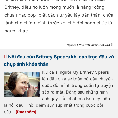
Britney, điều họ luôn mong muốn là nàng “công
chúa nhạc pop” biết cách tự yêu lấy bản thân, chữa
lành cho chính mình trước khi chờ đợi hạnh phúc từ
người khác.
https://phunumoi.net.vn/brit
ney-spears-mot-doi-kho-vi-yeu-
den-khi-nao-moi-tu-chua-lanh-
d286525.html
Nỗi đau của Britney Spears khi cạo trọc đầu và
chụp ảnh khỏa thân
Nữ ca sĩ người Mỹ Britney Spears
lần đầu chia sẻ toàn bộ câu chuyện
cuộc đời mình trong cuốn tự truyện
sắp ra mắt. Đằng sau những hình
ảnh gây sốc nhất của Britney luôn
là nỗi đau. Thời điểm suy sụp nhất trong cuộc đời
của...