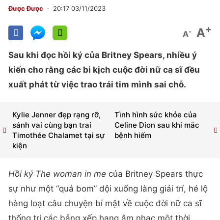
Được Được
20:17 03/11/2023
+
A
-
A
Sau khi đọc hồi ký của Britney Spears, nhiều ý
kiến cho rằng các bi kịch cuộc đời nữ ca sĩ đều
xuất phát từ việc trao trái tim mình sai chỗ.
Kylie Jenner đẹp rạng rỡ,
Tình hình sức khỏe của
sánh vai cùng bạn trai
Celine Dion sau khi mắc
Timothée Chalamet tại sự
bệnh hiếm
kiện
Hồi ký The woman in me
của Britney Spears thực
sự như một “quả bom” dội xuống làng giải trí, hé lộ
hàng loạt câu chuyện bí mật về cuộc đời nữ ca sĩ
thống trị các bảng xếp hạng âm nhạc một thời.