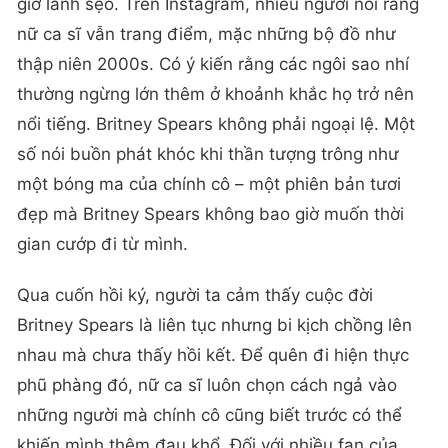
giờ lành sẹo. Trên Instagram, nhiều người nói rằng
nữ ca sĩ vẫn trang điểm, mặc những bộ đồ như
thập niên 2000s. Có ý kiến rằng các ngôi sao nhí
thường ngừng lớn thêm ở khoảnh khắc họ trở nên
nổi tiếng. Britney Spears không phải ngoại lệ. Một
số nói buồn phát khóc khi thần tượng trông như
một bóng ma của chính cô – một phiên bản tươi
đẹp mà Britney Spears không bao giờ muốn thời
gian cướp đi từ mình.
Qua cuốn hồi ký, người ta cảm thấy cuộc đời
Britney Spears là liên tục nhưng bi kịch chồng lên
nhau mà chưa thấy hồi kết. Để quên đi hiện thực
phũ phàng đó, nữ ca sĩ luôn chọn cách ngả vào
những người mà chính cô cũng biết trước có thể
khiến mình thêm đau khổ. Đối với nhiều fan của