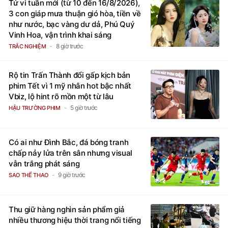
Tử vi tuần mới (từ 10 đến 16/8/2026),
3 con giáp mưa thuận gió hòa, tiền về
như nước, bạc vàng dư dả, Phú Quý
Vinh Hoa, vận trình khai sáng
8 giờ trước
TRẮC NGHIỆM
Rộ tin Trấn Thành đổi gấp kịch bản
phim Tết vì 1 mỹ nhân hot bậc nhất
Vbiz, lộ hint rõ mồn một từ lâu
5 giờ trước
HẬU TRƯỜNG PHIM
Có ai như Đình Bắc, đá bóng tranh
chấp nảy lửa trên sân nhưng visual
vẫn trắng phát sáng
9 giờ trước
SAO THỂ THAO
Thu giữ hàng nghìn sản phẩm giả
nhiều thương hiệu thời trang nổi tiếng