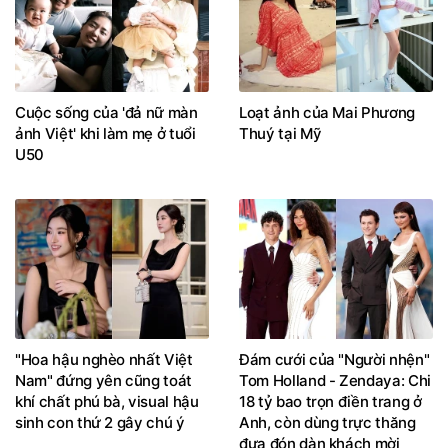
Cuộc sống của 'đả nữ màn
Loạt ảnh của Mai Phương
ảnh Việt' khi làm mẹ ở tuổi
Thuý tại Mỹ
U50
"Hoa hậu nghèo nhất Việt
Đám cưới của "Người nhện"
Nam" đứng yên cũng toát
Tom Holland - Zendaya: Chi
khí chất phú bà, visual hậu
18 tỷ bao trọn điền trang ở
sinh con thứ 2 gây chú ý
Anh, còn dùng trực thăng
đưa đón dàn khách mời