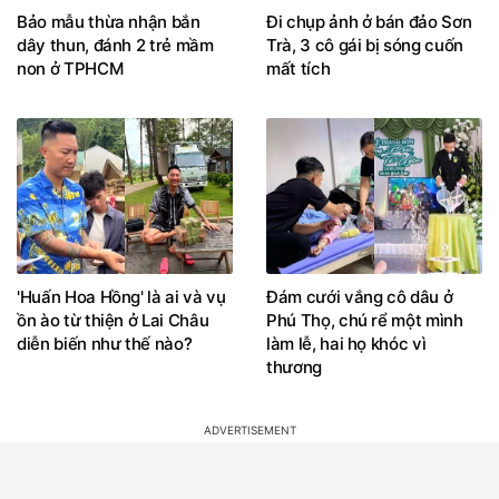
Bảo mẫu thừa nhận bắn
Đi chụp ảnh ở bán đảo Sơn
dây thun, đánh 2 trẻ mầm
Trà, 3 cô gái bị sóng cuốn
non ở TPHCM
mất tích
'Huấn Hoa Hồng' là ai và vụ
Đám cưới vắng cô dâu ở
ồn ào từ thiện ở Lai Châu
Phú Thọ, chú rể một mình
diễn biến như thế nào?
làm lễ, hai họ khóc vì
thương