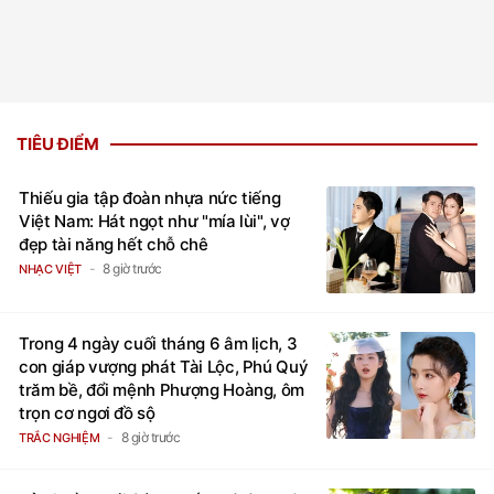
TIÊU ĐIỂM
Thiếu gia tập đoàn nhựa nức tiếng
Việt Nam: Hát ngọt như "mía lùi", vợ
đẹp tài năng hết chỗ chê
8 giờ trước
NHẠC VIỆT
Trong 4 ngày cuối tháng 6 âm lịch, 3
con giáp vượng phát Tài Lộc, Phú Quý
trăm bề, đổi mệnh Phượng Hoàng, ôm
trọn cơ ngơi đồ sộ
8 giờ trước
TRẮC NGHIỆM