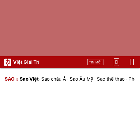
Việt Giải Trí
TIN MỚI
SAO
Sao Việt
·
Sao châu Á
·
Sao Âu Mỹ
·
Sao thể thao
·
Phon