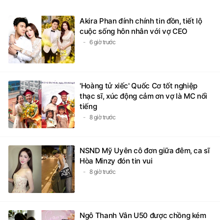
Akira Phan đính chính tin đồn, tiết lộ
cuộc sống hôn nhân với vợ CEO
6 giờ trước
'Hoàng tử xiếc' Quốc Cơ tốt nghiệp
thạc sĩ, xúc động cảm ơn vợ là MC nổi
tiếng
8 giờ trước
NSND Mỹ Uyên cô đơn giữa đêm, ca sĩ
Hòa Minzy đón tin vui
8 giờ trước
Ngô Thanh Vân U50 được chồng kém