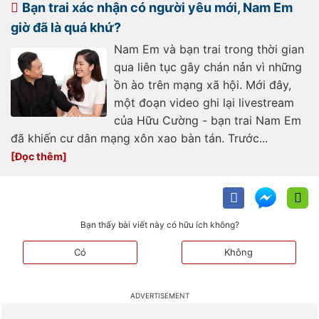
tra-dung-day-nguoi-giau-cach-tieu-
Bạn trai xác nhận có người yêu mới, Nam Em
tien-d306655.html
giờ đã là quá khứ?
Nam Em và bạn trai trong thời gian
qua liên tục gây chán nản vì những
ồn ào trên mạng xã hội. Mới đây,
một đoạn video ghi lại livestream
của Hữu Cường - bạn trai Nam Em
đã khiến cư dân mạng xôn xao bàn tán. Trước...
Bạn thấy bài viết này có hữu ích không?
Có
Không