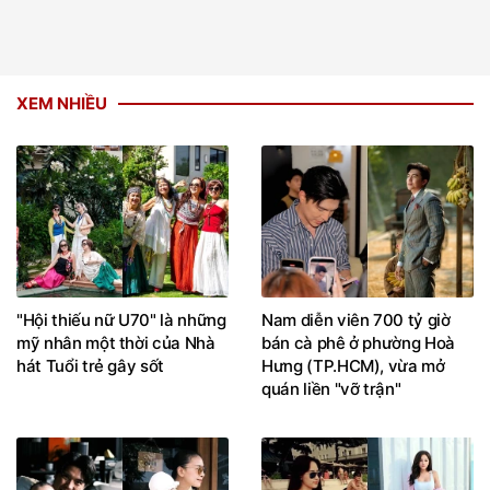
XEM NHIỀU
"Hội thiếu nữ U70" là những
Nam diễn viên 700 tỷ giờ
mỹ nhân một thời của Nhà
bán cà phê ở phường Hoà
hát Tuổi trẻ gây sốt
Hưng (TP.HCM), vừa mở
quán liền "vỡ trận"