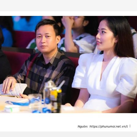
https://phunumoi.net.vn/bi-
netizen-yeu-cau-ngung-nhan-qua-
tu-fans-nam-em-va-ban-trai-dap-