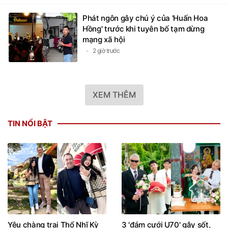
Phát ngôn gây chú ý của 'Huấn Hoa
Hồng' trước khi tuyên bố tạm dừng
mạng xã hội
2 giờ trước
XEM THÊM
TIN NỔI BẬT
Yêu chàng trai Thổ Nhĩ Kỳ
3 'đám cưới U70' gây sốt,