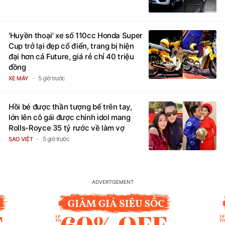
'Huyền thoại' xe số 110cc Honda Super
Cup trở lại đẹp cổ điển, trang bị hiện
đại hơn cả Future, giá rẻ chỉ 40 triệu
đồng
5 giờ trước
XE MÁY
Hồi bé được thần tượng bế trên tay,
lớn lên cô gái được chính idol mang
Rolls-Royce 35 tỷ rước về làm vợ
5 giờ trước
SAO VIỆT