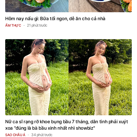
Hôm nay nấu gì: Bữa tối ngon, dễ ăn cho cả nhà
21 phút trước
ẨM THỰC
Nữ ca sĩ rạng rỡ khoe bụng bầu 7 tháng, dân tình phải xuýt
xoa "đúng là bà bầu xinh nhất nhì showbiz"
34 phút trước
SAO CHÂU Á