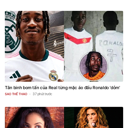
Tân binh bom tấn của Real từng mặc áo đấu Ronaldo 'dỏm'
37 phút trước
SAO THỂ THAO