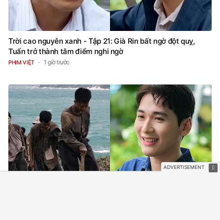
Trời cao nguyên xanh - Tập 21: Già Rin bất ngờ đột quỵ,
Tuấn trở thành tâm điểm nghi ngờ
1 giờ trước
PHIM VIỆT
Diễn viên kể chuyện ăn dòi, rơi vách đá khi đóng phim về tù