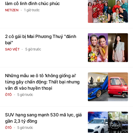
làm cỗ linh đình chúc phúc
1 giờ trước
NETIZEN
2 cô gái bị Mai Phương Thuý "đánh
bại"
5 giờ trước
SAO VIỆT
Những mẫu xe ô tô 'không giống ai'
từng gây chấn động: Thất bại nhưng
vẫn đi vào huyền thoại
5 giờ trước
ÔTÔ
SUV hạng sang mạnh 530 mã lực, giá
gần 2,3 tỷ đồng
5 giờ trước
ÔTÔ