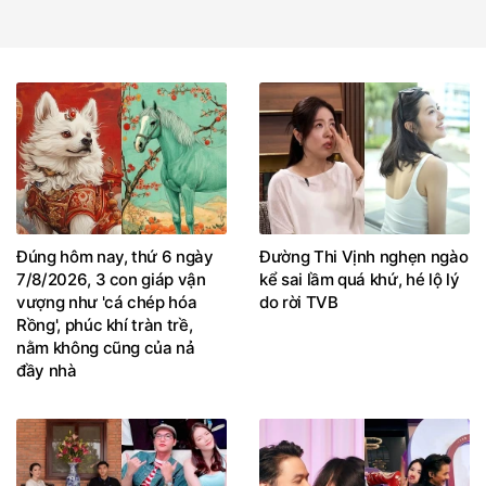
Đúng hôm nay, thứ 6 ngày
Đường Thi Vịnh nghẹn ngào
7/8/2026, 3 con giáp vận
kể sai lầm quá khứ, hé lộ lý
vượng như 'cá chép hóa
do rời TVB
Rồng', phúc khí tràn trề,
nằm không cũng của nả
đầy nhà