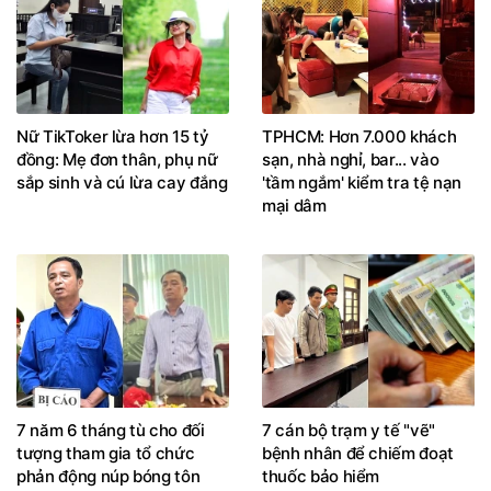
Nữ TikToker lừa hơn 15 tỷ
TPHCM: Hơn 7.000 khách
đồng: Mẹ đơn thân, phụ nữ
sạn, nhà nghỉ, bar... vào
sắp sinh và cú lừa cay đắng
'tầm ngắm' kiểm tra tệ nạn
mại dâm
7 năm 6 tháng tù cho đối
7 cán bộ trạm y tế "vẽ"
tượng tham gia tổ chức
bệnh nhân để chiếm đoạt
phản động núp bóng tôn
thuốc bảo hiểm