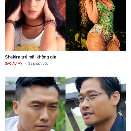
Shakira trẻ mãi không già
38 phút trước
SAO ÂU MỸ