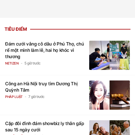
TIÊU ĐIỂM
Đám cưới vắng cô dâu ở Phú Thọ, chú
rể một mình làm lễ, hai họ khóc vì
thương
5 giờ trước
NETIZEN
Công an Hà Nội truy tìm Dương Thị
Quỳnh Tâm
7 giờ trước
PHÁP LUẬT
Cặp đôi đình đám showbiz ly thân gấp
sau 15 ngày cưới
6 giờ trước
SAO ÂU MỸ