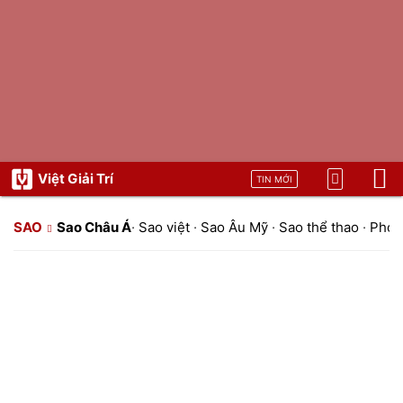
Việt Giải Trí
TIN MỚI
SAO
Sao Châu Á
·
Sao việt
·
Sao Âu Mỹ
·
Sao thể thao
·
Phon