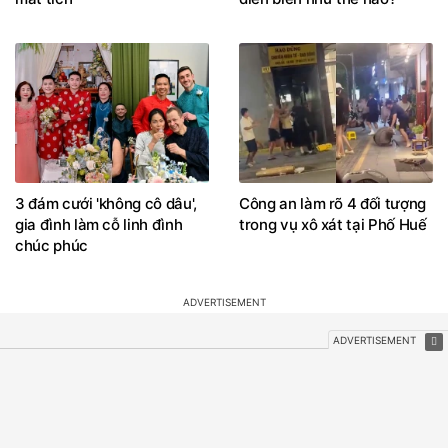
3 đám cưới 'không cô dâu',
Công an làm rõ 4 đối tượng
gia đình làm cỗ linh đình
trong vụ xô xát tại Phố Huế
chúc phúc