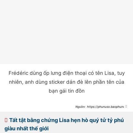
Frédéric dùng ốp lưng điện thoại có tên Lisa, tuy
nhiên, anh dùng sticker dán đè lên phần tên của
bạn gái tin đồn
https://phunuso.baophunuth
udo.vn/yg-chinh-thuc-len-tieng-ve-
tin-lisa-hen-ho-thai-tu-de-che-ty-
phu-193230812124720309.htm
Tất tật bằng chứng Lisa hẹn hò quý tử tỷ phú
giàu nhất thế giới