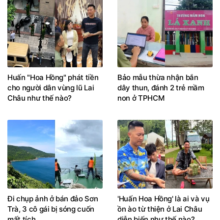
Huấn "Hoa Hồng" phát tiền
Bảo mẫu thừa nhận bắn
cho người dân vùng lũ Lai
dây thun, đánh 2 trẻ mầm
Châu như thế nào?
non ở TPHCM
Đi chụp ảnh ở bán đảo Sơn
'Huấn Hoa Hồng' là ai và vụ
Trà, 3 cô gái bị sóng cuốn
ồn ào từ thiện ở Lai Châu
mất tích
diễn biến như thế nào?