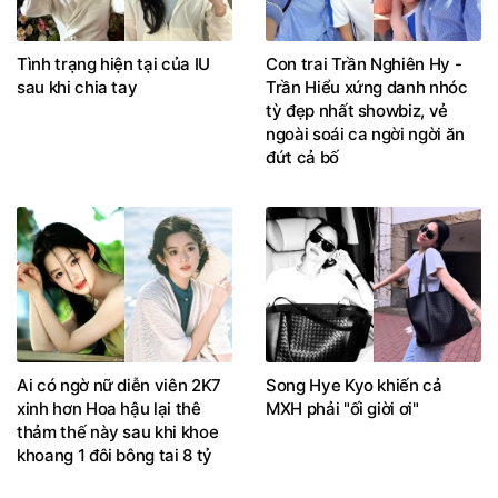
Tình trạng hiện tại của IU
Con trai Trần Nghiên Hy -
sau khi chia tay
Trần Hiểu xứng danh nhóc
tỳ đẹp nhất showbiz, vẻ
ngoài soái ca ngời ngời ăn
đứt cả bố
Ai có ngờ nữ diễn viên 2K7
Song Hye Kyo khiến cả
xinh hơn Hoa hậu lại thê
MXH phải "ối giời ơi"
thảm thế này sau khi khoe
khoang 1 đôi bông tai 8 tỷ