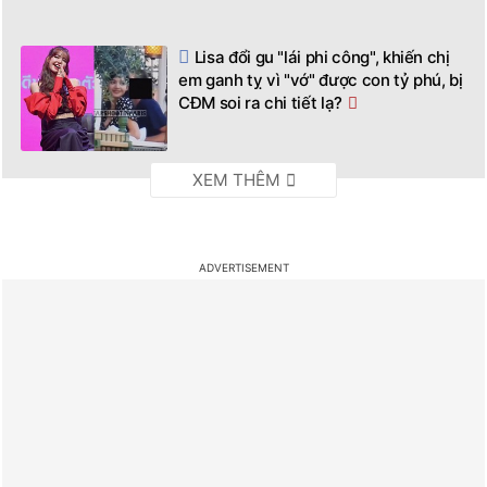
Lisa đổi gu "lái phi công", khiến chị
em ganh tỵ vì "vớ" được con tỷ phú, bị
CĐM soi ra chi tiết lạ?