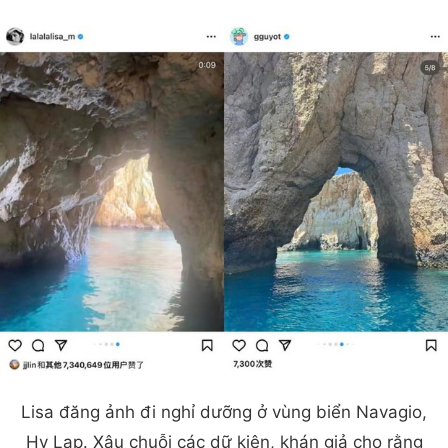
Lisa đăng ảnh đi nghỉ dưỡng ở vùng biển Navagio,
Hy Lạp. Xâu chuỗi các dữ kiện, khán giả cho rằng