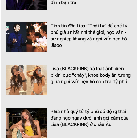
đình bạn trai
Tình tin đồn Lisa: "Thái tử" đế chế tỷ
phú giàu nhất nhì thế giới, học vấn -
sự nghiệp khủng và nghi vấn hẹn hò
Jisoo
Lisa (BLACKPINK) xả loạt ảnh diện
bikini cực "cháy", khoe body ấn tượng
giữa nghi vấn hẹn hò con trai tỷ phú
Phía nhà quý tử tỷ phú có động thái
đáng ngờ ngay dưới ảnh gợi cảm của
Lisa (BLACKPINK) ở châu Âu