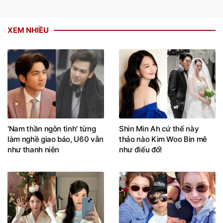
XEM NHIỀU
'Nam thần ngôn tình' từng
Shin Min Ah cứ thế này
làm nghề giao báo, U60 vẫn
thảo nào Kim Woo Bin mê
như thanh niên
như điếu đổ!