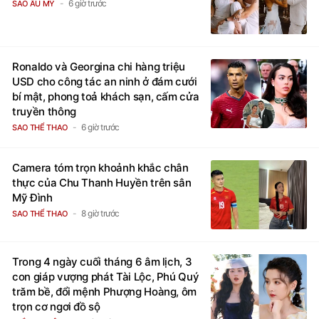
Ronaldo và Georgina chi hàng triệu
USD cho công tác an ninh ở đám cưới
bí mật, phong toả khách sạn, cấm cửa
truyền thông
6 giờ trước
SAO THỂ THAO
Camera tóm trọn khoảnh khắc chân
thực của Chu Thanh Huyền trên sân
Mỹ Đình
8 giờ trước
SAO THỂ THAO
Trong 4 ngày cuối tháng 6 âm lịch, 3
con giáp vượng phát Tài Lộc, Phú Quý
trăm bề, đổi mệnh Phượng Hoàng, ôm
trọn cơ ngơi đồ sộ
2 giờ trước
TRẮC NGHIỆM