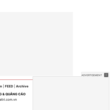
ản
|
FEED
|
Archive
G & QUẢNG CÁO
aitri.com.vn