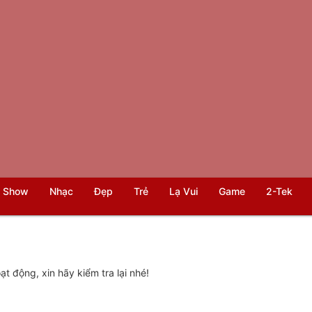
 Show
Nhạc
Đẹp
Trẻ
Lạ Vui
Game
2-Tek
t động, xin hãy kiểm tra lại nhé!