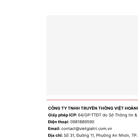
CÔNG TY TNHH TRUYỀN THÔNG VIỆT HOÀN
Giấy phép ICP:
64/GP-TTĐT do Sở Thông tin &
Điện thoại:
0981
889590
Email:
contact
@vietgiaitri.com.vn
Địa chỉ:
Số 31, Đường 11, Phường An Nhơn, T