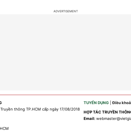
G
TUYỂN DỤNG
|
Điều kho
 Truyền thông TP.HCM cấp ngày 17/08/2018
HỢP TÁC TRUYỀN THÔN
Email:
webmaster
@vietgi
P.HCM