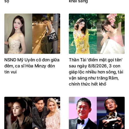
sộ
khai sáng
NSND Mỹ Uyên cô đơn giữa
Thần Tài 'điểm mặt gọi tên'
đêm, ca sĩ Hòa Minzy đón
sau ngày 8/8/2026, 3 con
tin vui
giáp lộc nhiều hơn sông, tài
vận sáng như trăng Rằm,
chính thức hết khổ