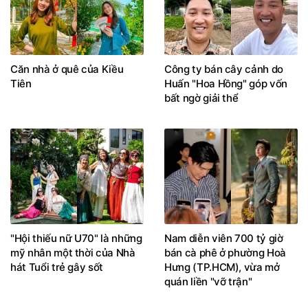
Căn nhà ở quê của Kiều
Công ty bán cây cảnh do
Tiên
Huấn "Hoa Hồng" góp vốn
bất ngờ giải thể
"Hội thiếu nữ U70" là những
Nam diễn viên 700 tỷ giờ
mỹ nhân một thời của Nhà
bán cà phê ở phường Hoà
hát Tuổi trẻ gây sốt
Hưng (TP.HCM), vừa mở
quán liền "vỡ trận"