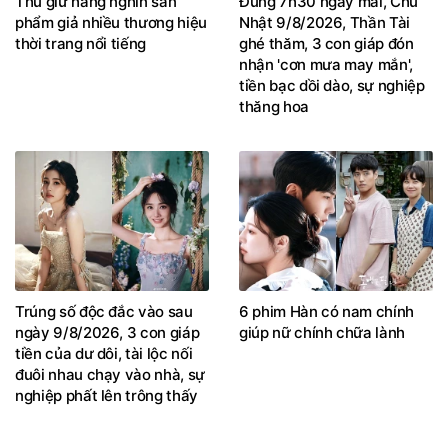
Thu giữ hàng nghìn sản
Đúng 7h30 ngày mai, Chủ
phẩm giả nhiều thương hiệu
Nhật 9/8/2026, Thần Tài
thời trang nổi tiếng
ghé thăm, 3 con giáp đón
nhận 'cơn mưa may mắn',
tiền bạc dồi dào, sự nghiệp
thăng hoa
Trúng số độc đắc vào sau
6 phim Hàn có nam chính
ngày 9/8/2026, 3 con giáp
giúp nữ chính chữa lành
tiền của dư dôi, tài lộc nối
đuôi nhau chạy vào nhà, sự
nghiệp phất lên trông thấy