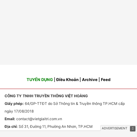
TUYỂN DỤNG
|
Điều Khoản
|
Archive
|
Feed
CÔNG TY TNHH TRUYỀN THÔNG VIỆT HOÀNG
Giấy phép:
64/GP-TTĐT do Sở Thông tin & Truyền thông TP.HCM cấp
ngày 17/08/2018
Email:
contact
@vietgiaitri.com.vn
Địa chỉ:
Số 31, Đường 11, Phường An Nhơn, TP.HCM
Chịu trách nhiệm nội dung:
Ông Phan Văn Sơn