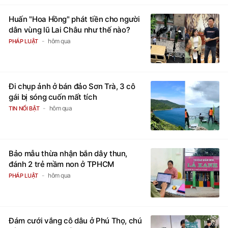
Huấn "Hoa Hồng" phát tiền cho người
dân vùng lũ Lai Châu như thế nào?
hôm qua
PHÁP LUẬT
Đi chụp ảnh ở bán đảo Sơn Trà, 3 cô
gái bị sóng cuốn mất tích
hôm qua
TIN NỔI BẬT
Bảo mẫu thừa nhận bắn dây thun,
đánh 2 trẻ mầm non ở TPHCM
hôm qua
PHÁP LUẬT
Đám cưới vắng cô dâu ở Phú Thọ, chú