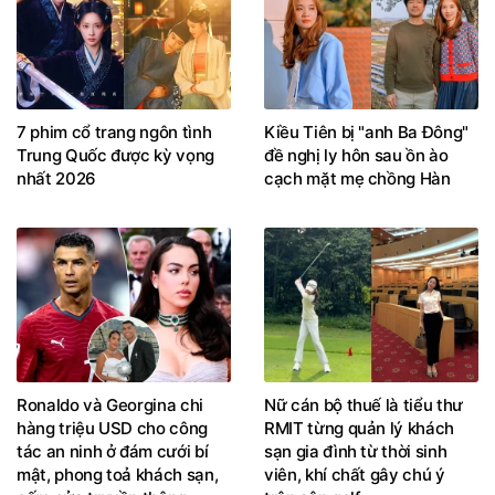
7 phim cổ trang ngôn tình
Kiều Tiên bị "anh Ba Đông"
Trung Quốc được kỳ vọng
đề nghị ly hôn sau ồn ào
nhất 2026
cạch mặt mẹ chồng Hàn
Ronaldo và Georgina chi
Nữ cán bộ thuế là tiểu thư
hàng triệu USD cho công
RMIT từng quản lý khách
tác an ninh ở đám cưới bí
sạn gia đình từ thời sinh
mật, phong toả khách sạn,
viên, khí chất gây chú ý