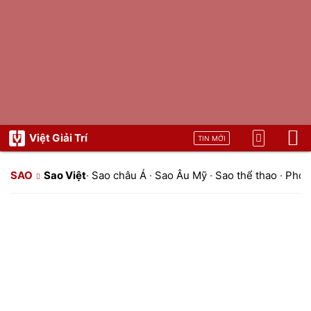
Việt Giải Trí
TIN MỚI
SAO
Sao Việt
·
Sao châu Á
·
Sao Âu Mỹ
·
Sao thể thao
·
Phon