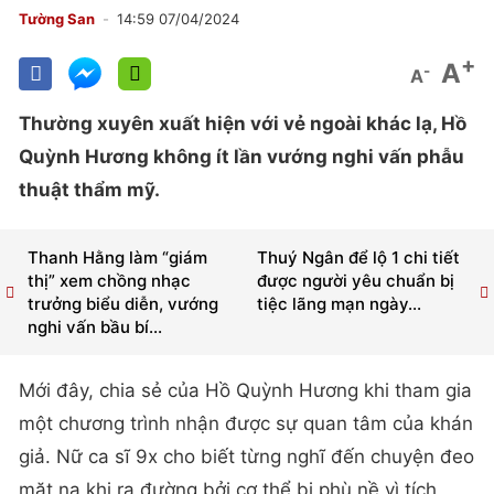
Tường San
14:59 07/04/2024
+
A
-
A
Thường xuyên xuất hiện với vẻ ngoài khác lạ, Hồ
Quỳnh Hương không ít lần vướng nghi vấn phẫu
thuật thẩm mỹ.
Thanh Hằng làm “giám
Thuý Ngân để lộ 1 chi tiết
thị” xem chồng nhạc
được người yêu chuẩn bị
trưởng biểu diễn, vướng
tiệc lãng mạn ngày...
nghi vấn bầu bí...
Mới đây, chia sẻ của Hồ Quỳnh Hương khi tham gia
một chương trình nhận được sự quan tâm của khán
giả. Nữ ca sĩ 9x cho biết từng nghĩ đến chuyện đeo
mặt nạ khi ra đường bởi cơ thể bị phù nề vì tích