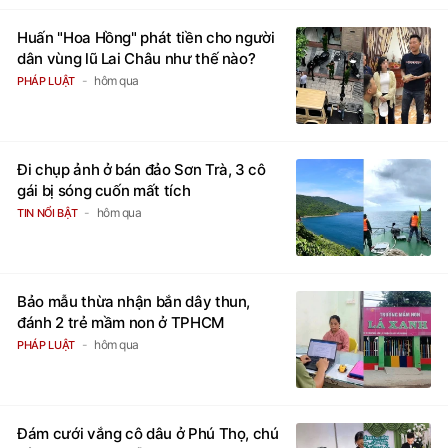
Huấn "Hoa Hồng" phát tiền cho người
dân vùng lũ Lai Châu như thế nào?
hôm qua
PHÁP LUẬT
Đi chụp ảnh ở bán đảo Sơn Trà, 3 cô
gái bị sóng cuốn mất tích
hôm qua
TIN NỔI BẬT
Bảo mẫu thừa nhận bắn dây thun,
đánh 2 trẻ mầm non ở TPHCM
hôm qua
PHÁP LUẬT
Đám cưới vắng cô dâu ở Phú Thọ, chú