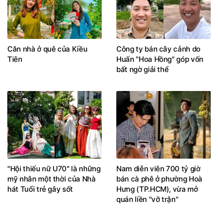
Căn nhà ở quê của Kiều
Công ty bán cây cảnh do
Tiên
Huấn "Hoa Hồng" góp vốn
bất ngờ giải thể
"Hội thiếu nữ U70" là những
Nam diễn viên 700 tỷ giờ
mỹ nhân một thời của Nhà
bán cà phê ở phường Hoà
hát Tuổi trẻ gây sốt
Hưng (TP.HCM), vừa mở
quán liền "vỡ trận"