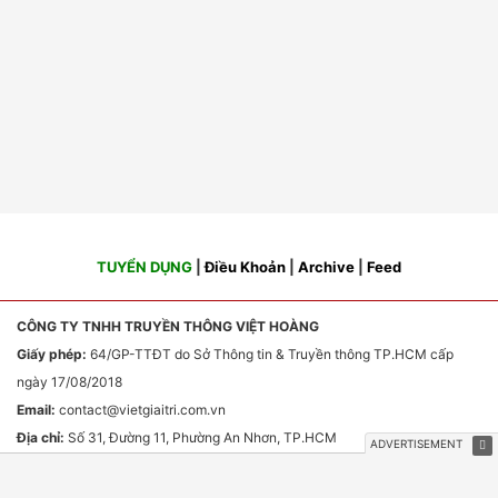
TUYỂN DỤNG
|
Điều Khoản
|
Archive
|
Feed
CÔNG TY TNHH TRUYỀN THÔNG VIỆT HOÀNG
Giấy phép:
64/GP-TTĐT do Sở Thông tin & Truyền thông TP.HCM cấp
ngày 17/08/2018
Email:
contact
@vietgiaitri.com.vn
Địa chỉ:
Số 31, Đường 11, Phường An Nhơn, TP.HCM
Chịu trách nhiệm nội dung:
Ông Phan Văn Sơn