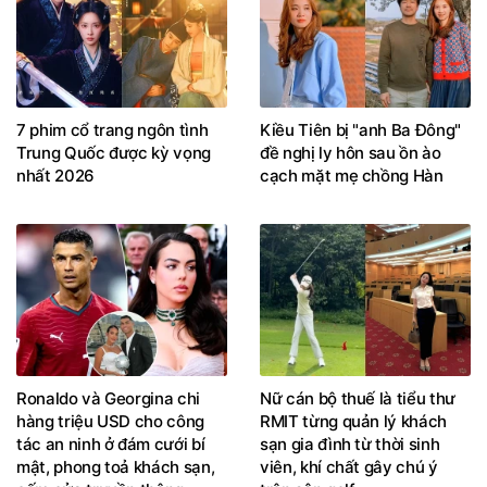
7 phim cổ trang ngôn tình
Kiều Tiên bị "anh Ba Đông"
Trung Quốc được kỳ vọng
đề nghị ly hôn sau ồn ào
nhất 2026
cạch mặt mẹ chồng Hàn
Ronaldo và Georgina chi
Nữ cán bộ thuế là tiểu thư
hàng triệu USD cho công
RMIT từng quản lý khách
tác an ninh ở đám cưới bí
sạn gia đình từ thời sinh
mật, phong toả khách sạn,
viên, khí chất gây chú ý