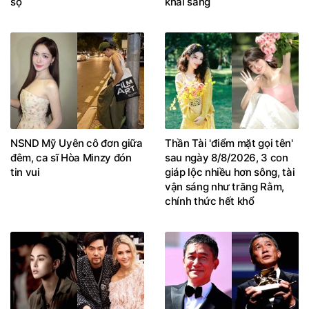
sộ
khai sáng
NSND Mỹ Uyên cô đơn giữa
Thần Tài 'điểm mặt gọi tên'
đêm, ca sĩ Hòa Minzy đón
sau ngày 8/8/2026, 3 con
tin vui
giáp lộc nhiều hơn sông, tài
vận sáng như trăng Rằm,
chính thức hết khổ