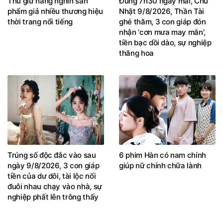
Thu giữ hàng nghìn sản
Đúng 7h30 ngày mai, Chủ
phẩm giả nhiều thương hiệu
Nhật 9/8/2026, Thần Tài
thời trang nổi tiếng
ghé thăm, 3 con giáp đón
nhận 'cơn mưa may mắn',
tiền bạc dồi dào, sự nghiệp
thăng hoa
Trúng số độc đắc vào sau
6 phim Hàn có nam chính
ngày 9/8/2026, 3 con giáp
giúp nữ chính chữa lành
tiền của dư dôi, tài lộc nối
đuôi nhau chạy vào nhà, sự
nghiệp phất lên trông thấy