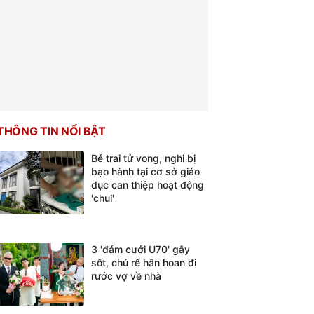
THÔNG TIN NỔI BẬT
Bé trai tử vong, nghi bị
bạo hành tại cơ sở giáo
dục can thiệp hoạt động
'chui'
3 'đám cưới U70' gây
sốt, chú rể hân hoan đi
rước vợ về nhà