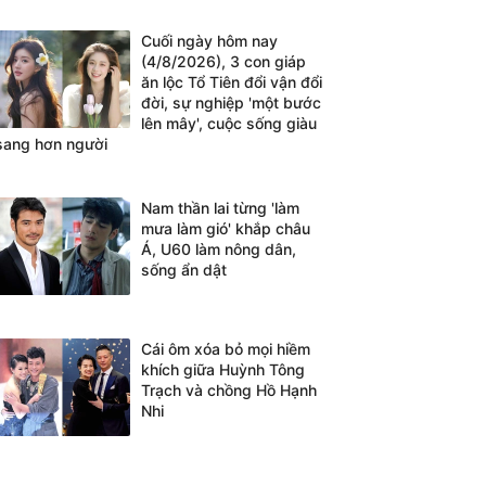
Cuối ngày hôm nay
(4/8/2026), 3 con giáp
ăn lộc Tổ Tiên đổi vận đổi
đời, sự nghiệp 'một bước
lên mây', cuộc sống giàu
sang hơn người
Nam thần lai từng 'làm
mưa làm gió' khắp châu
Á, U60 làm nông dân,
sống ẩn dật
Cái ôm xóa bỏ mọi hiềm
khích giữa Huỳnh Tông
Trạch và chồng Hồ Hạnh
Nhi