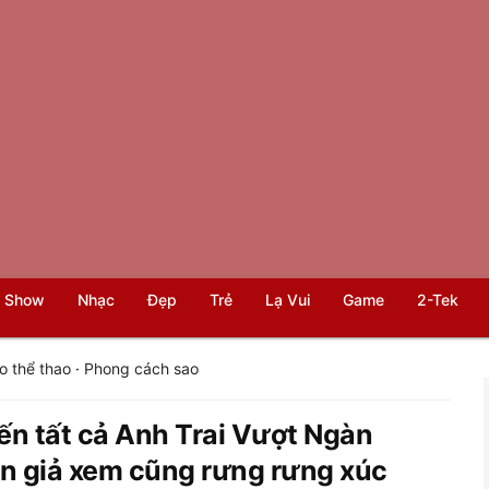
 Show
Nhạc
Đẹp
Trẻ
Lạ Vui
Game
2-Tek
o thể thao
·
Phong cách sao
iến tất cả Anh Trai Vượt Ngàn
n giả xem cũng rưng rưng xúc