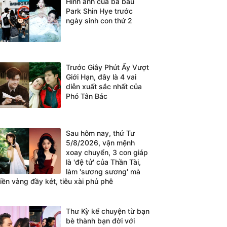
Hình ảnh của bà bầu
Park Shin Hye trước
ngày sinh con thứ 2
Trước Giây Phút Ấy Vượt
Giới Hạn, đây là 4 vai
diễn xuất sắc nhất của
Phó Tân Bác
Sau hôm nay, thứ Tư
5/8/2026, vận mệnh
xoay chuyển, 3 con giáp
là 'đệ tử' của Thần Tài,
làm 'sương sương' mà
tiền vàng đầy két, tiêu xài phủ phê
Thư Kỳ kể chuyện từ bạn
bè thành bạn đời với