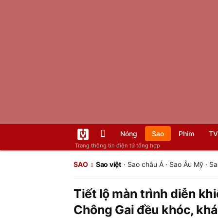
Nóng
Sao
Phim
TV
Trang thông tin điện tử tổng hợp
SAO
Sao việt
·
Sao châu Á
·
Sao Âu Mỹ
·
Sa
Tiết lộ màn trình diễn kh
Chông Gai đều khóc, khá