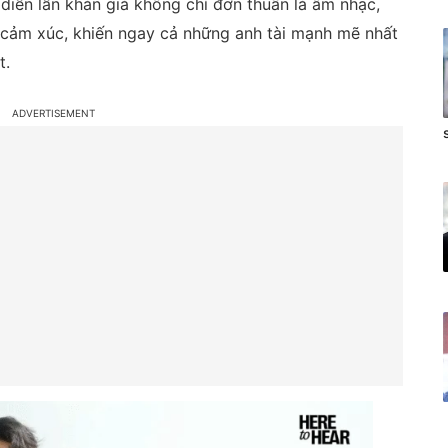
h diễn lẫn khán giả không chỉ đơn thuần là âm nhạc,
 cảm xúc, khiến ngay cả những anh tài mạnh mẽ nhất
t.