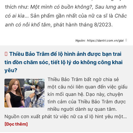
thích như:
Một mình có buồn không?, Sau lưng anh
có ai kìa
… Sản phẩm gần nhất của nữ ca sĩ là
Chắc
anh có nỗi khổ tâm
, phát hành tháng 8/2023.
https://dantri.com.vn/giai-
tri/thieu-bao-tram-chia-tay-ban-
trai-kem-tuoi-gay-tranh-cai-o-chi-
dep-20250108000823621.htm
Thiều Bảo Trâm để lộ hình ảnh được bạn trai
tin đồn chăm sóc, tiết lộ lý do không công khai
yêu?
Thiều Bảo Trâm bất ngờ chia sẻ
một câu nói liên quan đến việc giấu
kín mối quan hệ. Dạo này, chuyện
tình cảm của Thiều Bảo Trâm được
nhiều người dành sự quan tâm.
Nguồn cơn xuất phát từ việc nữ ca sĩ lộ hint yêu một...