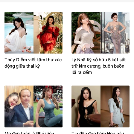
Thúy Diễm viết tâm thư xúc
Lý Nhã Kỳ sở hữu 5 két sắt
động giữa thai kỳ
trữ kim cương, buồn buồn
lôi ra đếm
Mẹ đơn thân là Phó viện
Tin đồn đeo bám Hoa hậu