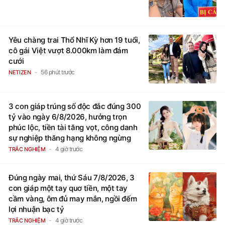
Yêu chàng trai Thổ Nhĩ Kỳ hơn 19 tuổi,
cô gái Việt vượt 8.000km làm đám
cưới
56 phút trước
NETIZEN
3 con giáp trúng số độc đắc đúng 300
tỷ vào ngày 6/8/2026, hưởng trọn
phúc lộc, tiền tài tăng vọt, công danh
sự nghiệp thăng hạng không ngừng
4 giờ trước
TRẮC NGHIỆM
Đúng ngày mai, thứ Sáu 7/8/2026, 3
con giáp một tay quơ tiền, một tay
cầm vàng, ôm đủ may mắn, ngồi đếm
lợi nhuận bạc tỷ
4 giờ trước
TRẮC NGHIỆM