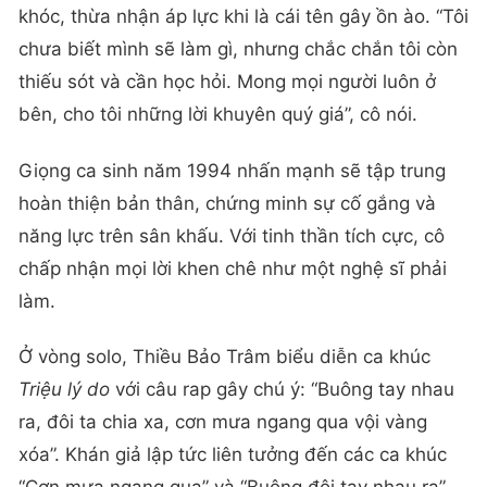
khóc, thừa nhận áp lực khi là cái tên gây ồn ào. “Tôi
chưa biết mình sẽ làm gì, nhưng chắc chắn tôi còn
thiếu sót và cần học hỏi. Mong mọi người luôn ở
bên, cho tôi những lời khuyên quý giá”, cô nói.
Giọng ca sinh năm 1994 nhấn mạnh sẽ tập trung
hoàn thiện bản thân, chứng minh sự cố gắng và
năng lực trên sân khấu. Với tinh thần tích cực, cô
chấp nhận mọi lời khen chê như một nghệ sĩ phải
làm.
Ở vòng solo, Thiều Bảo Trâm biểu diễn ca khúc
Triệu lý do
với câu rap gây chú ý: “Buông tay nhau
ra, đôi ta chia xa, cơn mưa ngang qua vội vàng
xóa”. Khán giả lập tức liên tưởng đến các ca khúc
“Cơn mưa ngang qua” và “Buông đôi tay nhau ra”