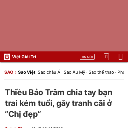
Việt Giải Trí
TIN MỚI
SAO
Sao Việt
·
Sao châu Á
·
Sao Âu Mỹ
·
Sao thể thao
·
Phon
Thiều Bảo Trâm chia tay bạn
trai kém tuổi, gây tranh cãi ở
“Chị đẹp”