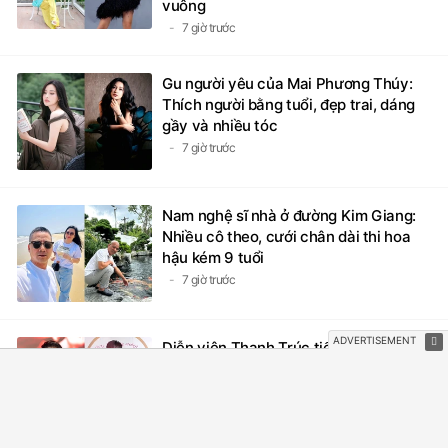
vuông
7 giờ trước
Gu người yêu của Mai Phương Thúy:
Thích người bằng tuổi, đẹp trai, dáng
gầy và nhiều tóc
7 giờ trước
Nam nghệ sĩ nhà ở đường Kim Giang:
Nhiều cô theo, cưới chân dài thi hoa
hậu kém 9 tuổi
7 giờ trước
Diễn viên Thanh Trúc tiết lộ tình trạng
sức khỏe hiện tại
15 giờ trước