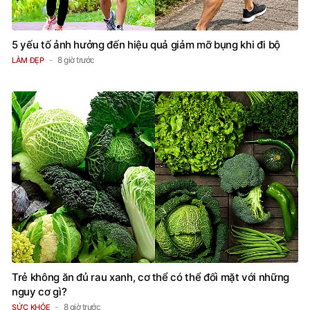
5 yếu tố ảnh hưởng đến hiệu quả giảm mỡ bụng khi đi bộ
8 giờ trước
LÀM ĐẸP
Trẻ không ăn đủ rau xanh, cơ thể có thể đối mặt với những
nguy cơ gì?
8 giờ trước
SỨC KHỎE