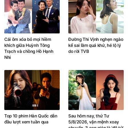
Cái ôm xóa bỏ mọi hiềm
Đường Thi Vịnh nghẹn ngào
khích giữa Huỳnh Tông
kể sai lầm quá khứ, hé lộ lý
Trạch và chồng Hồ Hạnh
do rời TVB
Nhi
Top 10 phim Hàn Quốc dẫn
Sau hôm nay, thứ Tư
đầu lượt xem tuần qua
5/8/2026, vận mệnh xoay
chuyển, 3 con giáp là 'đệ tử'