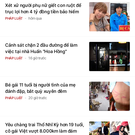
Xét xử người phụ nữ giết con ruột để
trục lợi hơn 4 tỷ đồng tiền bảo hiểm
hôm qua
PHÁP LUẬT
Cảnh sát chặn 2 đầu đường để làm
việc tại nhà Huấn "Hoa Hồng"
16 giờ trước
PHÁP LUẬT
Bé gái 11 tuổi bị người tình của mẹ
đánh đập, bắt quỳ xuyên đêm
20 giờ trước
PHÁP LUẬT
Yêu chàng trai Thổ Nhĩ Kỳ hơn 19 tuổi,
cô gái Việt vượt 8.000km làm đám