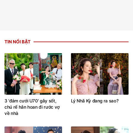
TIN NỔI BẬT
3 'đám cưới U70' gây sốt,
Lý Nhã Kỳ đang ra sao?
chú rể hân hoan đi rước vợ
về nhà