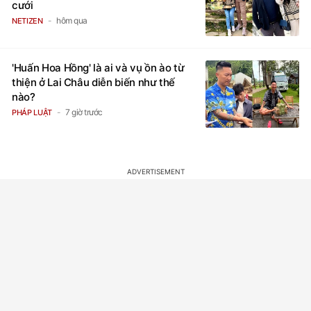
cưới
hôm qua
NETIZEN
'Huấn Hoa Hồng' là ai và vụ ồn ào từ
thiện ở Lai Châu diễn biến như thế
nào?
7 giờ trước
PHÁP LUẬT