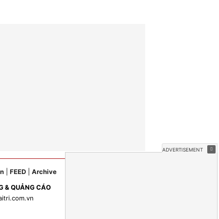
ản
|
FEED
|
Archive
G & QUẢNG CÁO
aitri.com.vn