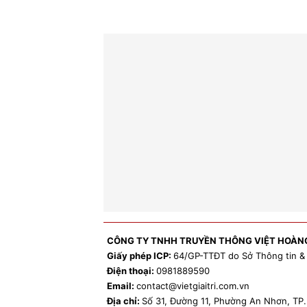
CÔNG TY TNHH TRUYỀN THÔNG VIỆT HOÀN
Giấy phép ICP:
64/GP-TTĐT do Sở Thông tin &
Điện thoại:
0981
889590
Email:
contact
@vietgiaitri.com.vn
Địa chỉ:
Số 31, Đường 11, Phường An Nhơn, T