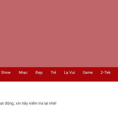
 Show
Nhạc
Đẹp
Trẻ
Lạ Vui
Game
2-Tek
t động, xin hãy kiểm tra lại nhé!