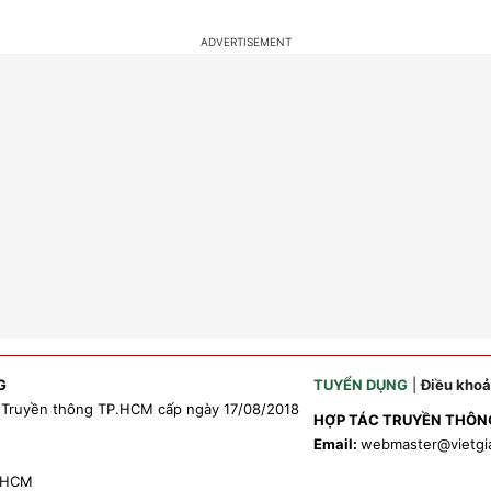
G
TUYỂN DỤNG
|
Điều kho
 Truyền thông TP.HCM cấp ngày 17/08/2018
HỢP TÁC TRUYỀN THÔN
Email:
webmaster
@vietgi
P.HCM