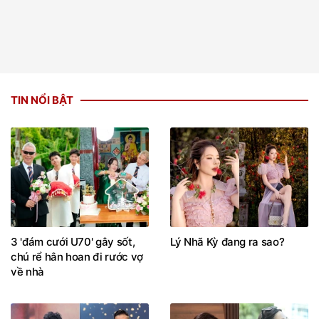
TIN NỔI BẬT
3 'đám cưới U70' gây sốt,
Lý Nhã Kỳ đang ra sao?
chú rể hân hoan đi rước vợ
về nhà