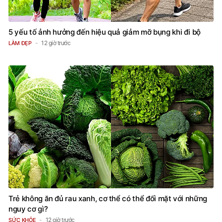
5 yếu tố ảnh hưởng đến hiệu quả giảm mỡ bụng khi đi bộ
12 giờ trước
LÀM ĐẸP
Trẻ không ăn đủ rau xanh, cơ thể có thể đối mặt với những
nguy cơ gì?
12 giờ trước
SỨC KHỎE