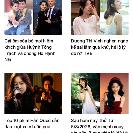
Cái ôm xóa bỏ mọi hiềm
Đường Thi Vịnh nghẹn ngào
khích giữa Huỳnh Tông
kể sai lầm quá khứ, hé lộ lý
Trạch và chồng Hồ Hạnh
do rời TVB
Nhi
Top 10 phim Hàn Quốc dẫn
Sau hôm nay, thứ Tư
đầu lượt xem tuần qua
5/8/2026, vận mệnh xoay
chuyển, 3 con giáp là 'đệ tử'