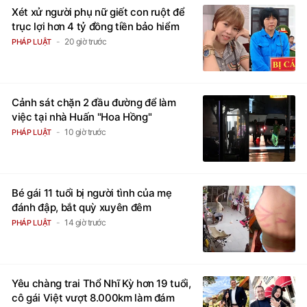
Xét xử người phụ nữ giết con ruột để
trục lợi hơn 4 tỷ đồng tiền bảo hiểm
20 giờ trước
PHÁP LUẬT
Cảnh sát chặn 2 đầu đường để làm
việc tại nhà Huấn "Hoa Hồng"
10 giờ trước
PHÁP LUẬT
Bé gái 11 tuổi bị người tình của mẹ
đánh đập, bắt quỳ xuyên đêm
14 giờ trước
PHÁP LUẬT
Yêu chàng trai Thổ Nhĩ Kỳ hơn 19 tuổi,
cô gái Việt vượt 8.000km làm đám