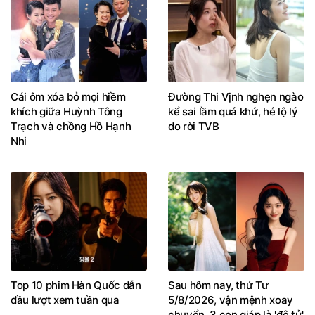
Cái ôm xóa bỏ mọi hiềm
Đường Thi Vịnh nghẹn ngào
khích giữa Huỳnh Tông
kể sai lầm quá khứ, hé lộ lý
Trạch và chồng Hồ Hạnh
do rời TVB
Nhi
Top 10 phim Hàn Quốc dẫn
Sau hôm nay, thứ Tư
đầu lượt xem tuần qua
5/8/2026, vận mệnh xoay
chuyển, 3 con giáp là 'đệ tử'