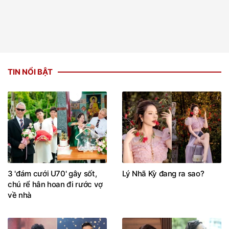
TIN NỔI BẬT
3 'đám cưới U70' gây sốt,
Lý Nhã Kỳ đang ra sao?
chú rể hân hoan đi rước vợ
về nhà