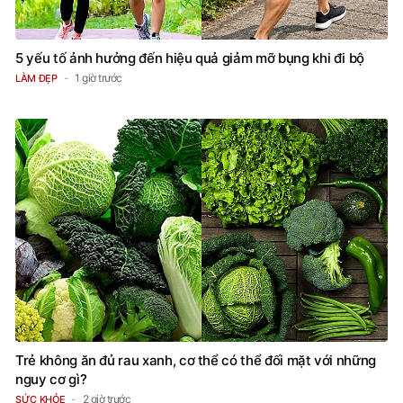
5 yếu tố ảnh hưởng đến hiệu quả giảm mỡ bụng khi đi bộ
1 giờ trước
LÀM ĐẸP
Trẻ không ăn đủ rau xanh, cơ thể có thể đối mặt với những
nguy cơ gì?
2 giờ trước
SỨC KHỎE