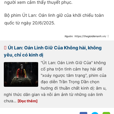
người xem cảm thấy thuyết phục.
Bộ phim Út Lan: Oán linh giữ của khởi chiếu toàn
quốc từ ngày 20/6/2025.
https://thegioidienanh.vn/re
view-ut-lan-oan-linh-giu-cua-ma-
ngoai-dep-khong-lap-noi-tinh-tiet-
vung-ve-83281.html
Út Lan: Oán Linh Giữ Của Không hài, không
yêu, chỉ có kinh dị
"Út Lan: Oán Linh Giữ Của" không
cố pha trộn tình cảm hay hài để
"xoáy ngược tâm trạng", phim của
đạo diễn Trần Trọng Dần chọn
hướng đi thuần chất kinh dị: âm u,
nghi thức dân gian và nỗi ám ảnh từ những oán linh
chưa...