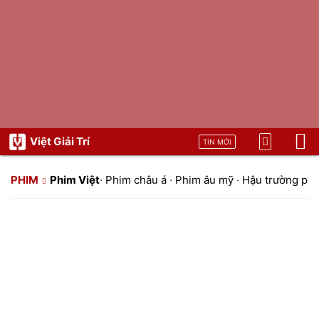
Việt Giải Trí
TIN MỚI
PHIM
Phim Việt
·
Phim châu á
·
Phim âu mỹ
·
Hậu trường ph