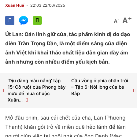
Xuân Huế
22:03 22/06/2025
+
A
-
A
Út Lan: Oán linh giữ của, tác phẩm kinh dị do đạo
diễn Trần Trọng Dần, là một điểm sáng của điện
ảnh Việt khi khai thác chất liệu dân gian đầy ám
ảnh nhưng còn nhiều điểm yếu kịch bản.
‘Dịu dàng màu nắng’ tập
Cầu vồng ở phía chân trời
15: Cô ruột của Phong bày
– Tập 6: Nỗi lòng của bé
mưu để mua chuộc
Bắp
Xuân...
Mở đầu phim, sau cái chết của cha, Lan (Phương
Thanh) khăn gói trở về miền quê hẻo lánh để làm
người giúp việc tại ngôi nhà của ông Danh (Mạc