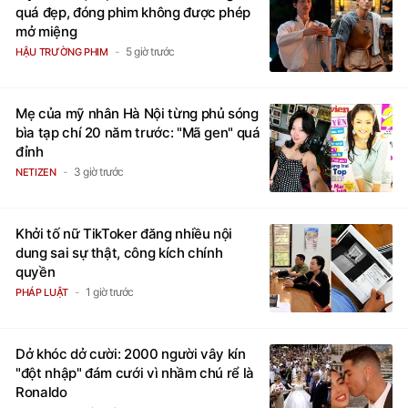
quá đẹp, đóng phim không được phép
mở miệng
5 giờ trước
HẬU TRƯỜNG PHIM
Mẹ của mỹ nhân Hà Nội từng phủ sóng
bìa tạp chí 20 năm trước: "Mã gen" quá
đỉnh
3 giờ trước
NETIZEN
Khởi tố nữ TikToker đăng nhiều nội
dung sai sự thật, công kích chính
quyền
1 giờ trước
PHÁP LUẬT
Dở khóc dở cười: 2000 người vây kín
"đột nhập" đám cưới vì nhầm chú rể là
Ronaldo