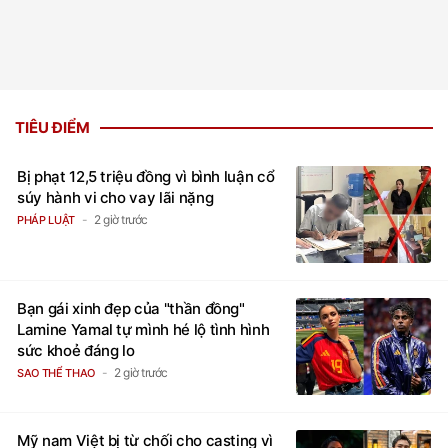
TIÊU ĐIỂM
Bị phạt 12,5 triệu đồng vì bình luận cổ
súy hành vi cho vay lãi nặng
2 giờ trước
PHÁP LUẬT
Bạn gái xinh đẹp của "thần đồng"
Lamine Yamal tự mình hé lộ tình hình
sức khoẻ đáng lo
2 giờ trước
SAO THỂ THAO
Mỹ nam Việt bị từ chối cho casting vì