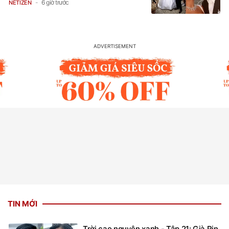
6 giờ trước
NETIZEN
TIN MỚI
Trời cao nguyên xanh - Tập 21: Già Rin