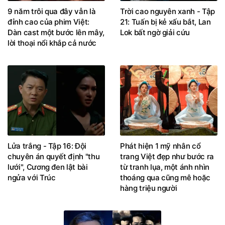
9 năm trôi qua đây vẫn là
Trời cao nguyên xanh - Tập
đỉnh cao của phim Việt:
21: Tuấn bị kẻ xấu bắt, Lan
Dàn cast một bước lên mây,
Lok bất ngờ giải cứu
lời thoại nổi khắp cả nước
Lửa trắng - Tập 16: Đội
Phát hiện 1 mỹ nhân cổ
chuyên án quyết định "thu
trang Việt đẹp như bước ra
lưới", Cương đen lật bài
từ tranh lụa, một ánh nhìn
ngửa với Trúc
thoáng qua cũng mê hoặc
hàng triệu người