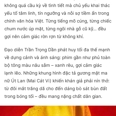
không quá cầu kỳ về tình tiết mà chủ yếu khai thác
yếu tố tâm linh, tín ngưỡng và nỗi sợ tiềm ẩn trong
chính văn hóa Việt. Từng tiếng mõ cúng, từng chiếc
chum nước úp mặt, từng ngôi nhà gỗ cũ kỹ… đều
gợi nên cảm giác rờn rợn từ không khí.
Đạo diễn Trần Trọng Dần phát huy tối đa thế mạnh
về dựng cảnh và ánh sáng: phim gần như phủ toàn
bộ tông màu nâu sẫm – xanh rêu, gợi cảm giác
lạnh lẽo. Những khung hình đặc tả gương mặt ma
nữ Út Lan (Mai Cát Vi) khiến khán giả phải nín thở:
từ đôi mắt trắng dã cho đến dáng bò sát bùn đất
trong bóng tối – đều mang nặng chất dân gian.