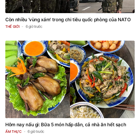
Còn nhiều 'vùng xám' trong chi tiêu quốc phòng của NATO
6 giờ trước
THẾ GIỚI
Hôm nay nấu gì: Bữa 5 món hấp dẫn, cả nhà ăn hết sạch
6 giờ trước
ẨM THỰC