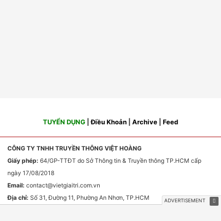
TUYỂN DỤNG
|
Điều Khoản
|
Archive
|
Feed
CÔNG TY TNHH TRUYỀN THÔNG VIỆT HOÀNG
Giấy phép:
64/GP-TTĐT do Sở Thông tin & Truyền thông TP.HCM cấp
ngày 17/08/2018
Email:
contact
@vietgiaitri.com.vn
Địa chỉ:
Số 31, Đường 11, Phường An Nhơn, TP.HCM
Chịu trách nhiệm nội dung:
Ông Phan Văn Sơn