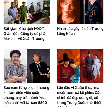
Bắt giam Chủ tịch HĐQT,
Nhan sắc gây lú của Trương
Giám đốc Công ty cổ phần
Lăng Hách
Mekolor Võ Xuân Trường
Sao nam từng bị coi thường
Lần đầu vì 2 câu thoại mà
khi làm diễn viên quần
muốn xem cả bộ phim: Cặp
chúng, nay trở thành "vua
chính đã đẹp còn giỏi, cổ
màn ảnh" với tài sản 6800
trang Trung Quốc thứ thiệt