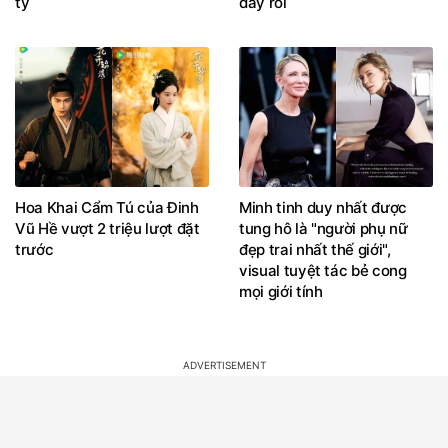
tỷ
đây rồi
Hoa Khai Cẩm Tú của Đinh
Minh tinh duy nhất được
Vũ Hề vượt 2 triệu lượt đặt
tung hô là "người phụ nữ
trước
đẹp trai nhất thế giới",
visual tuyệt tác bẻ cong
mọi giới tính