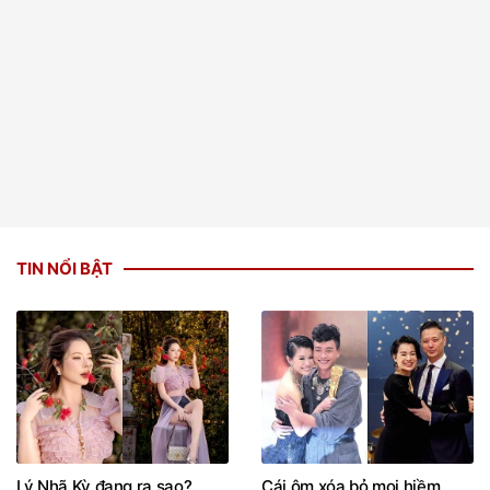
TIN NỔI BẬT
Lý Nhã Kỳ đang ra sao?
Cái ôm xóa bỏ mọi hiềm