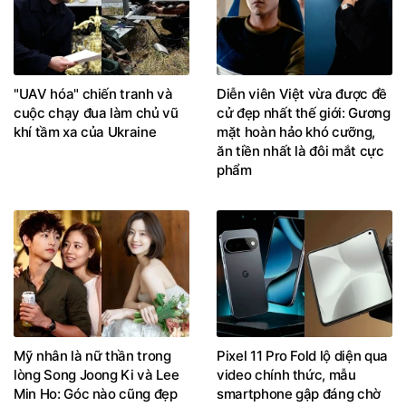
"UAV hóa" chiến tranh và
Diễn viên Việt vừa được đề
cuộc chạy đua làm chủ vũ
cử đẹp nhất thế giới: Gương
khí tầm xa của Ukraine
mặt hoàn hảo khó cưỡng,
ăn tiền nhất là đôi mắt cực
phẩm
Mỹ nhân là nữ thần trong
Pixel 11 Pro Fold lộ diện qua
lòng Song Joong Ki và Lee
video chính thức, mẫu
Min Ho: Góc nào cũng đẹp
smartphone gập đáng chờ