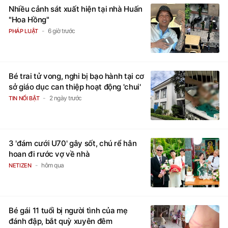
Nhiều cảnh sát xuất hiện tại nhà Huấn
"Hoa Hồng"
6 giờ trước
PHÁP LUẬT
Bé trai tử vong, nghi bị bạo hành tại cơ
sở giáo dục can thiệp hoạt động 'chui'
2 ngày trước
TIN NỔI BẬT
3 'đám cưới U70' gây sốt, chú rể hân
hoan đi rước vợ về nhà
hôm qua
NETIZEN
Bé gái 11 tuổi bị người tình của mẹ
đánh đập, bắt quỳ xuyên đêm