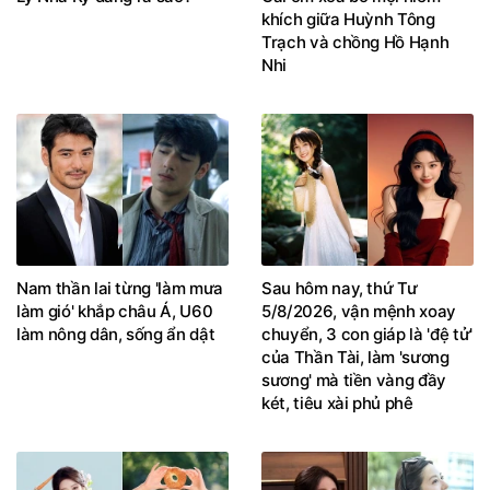
khích giữa Huỳnh Tông
Trạch và chồng Hồ Hạnh
Nhi
Nam thần lai từng 'làm mưa
Sau hôm nay, thứ Tư
làm gió' khắp châu Á, U60
5/8/2026, vận mệnh xoay
làm nông dân, sống ẩn dật
chuyển, 3 con giáp là 'đệ tử'
của Thần Tài, làm 'sương
sương' mà tiền vàng đầy
két, tiêu xài phủ phê