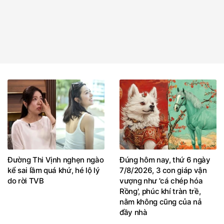
Đường Thi Vịnh nghẹn ngào
Đúng hôm nay, thứ 6 ngày
kể sai lầm quá khứ, hé lộ lý
7/8/2026, 3 con giáp vận
do rời TVB
vượng như 'cá chép hóa
Rồng', phúc khí tràn trề,
nằm không cũng của nả
đầy nhà