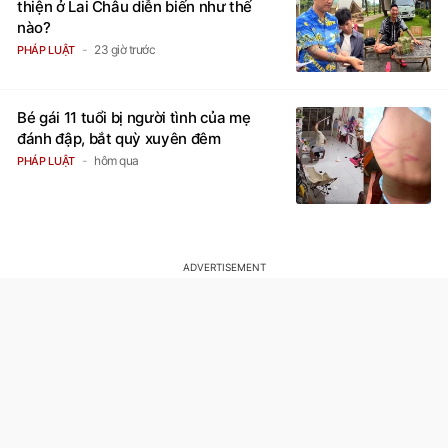
thiện ở Lai Châu diễn biến như thế
nào?
23 giờ trước
PHÁP LUẬT
Bé gái 11 tuổi bị người tình của mẹ
đánh đập, bắt quỳ xuyên đêm
hôm qua
PHÁP LUẬT