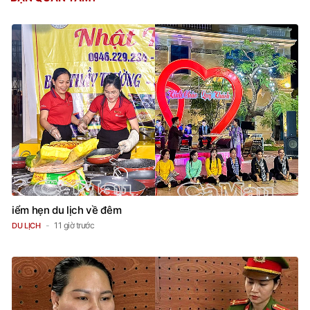
iểm hẹn du lịch về đêm
11 giờ trước
DU LỊCH