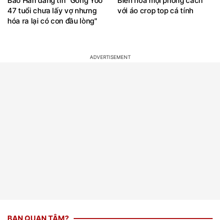
Báo Hàn đăng tin "Gong Yoo
Biến hóa mọi phong cách
47 tuổi chưa lấy vợ nhưng
với áo crop top cá tính
hóa ra lại có con đầu lòng"
BẠN QUAN TÂM?