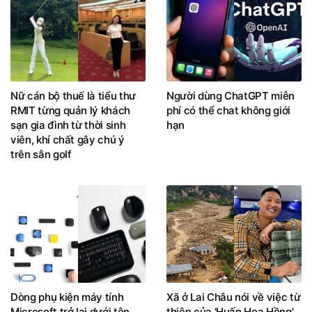
Nữ cán bộ thuế là tiểu thư
Người dùng ChatGPT miễn
RMIT từng quản lý khách
phí có thể chat không giới
sạn gia đình từ thời sinh
hạn
viên, khí chất gây chú ý
trên sân golf
Dòng phụ kiện máy tính
Xã ở Lai Châu nói về việc từ
Microsoft trở lại dưới tên
thiện của 'Huấn Hoa Hồng',