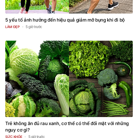
5 yếu tố ảnh hưởng đến hiệu quả giảm mỡ bụng khi đi bộ
5 giờ trước
LÀM ĐẸP
Trẻ không ăn đủ rau xanh, cơ thể có thể đối mặt với những
nguy cơ gì?
5 giờ trước
SỨC KHỎE