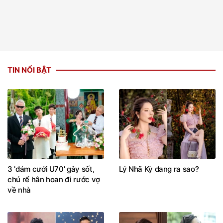
TIN NỔI BẬT
3 'đám cưới U70' gây sốt,
Lý Nhã Kỳ đang ra sao?
chú rể hân hoan đi rước vợ
về nhà