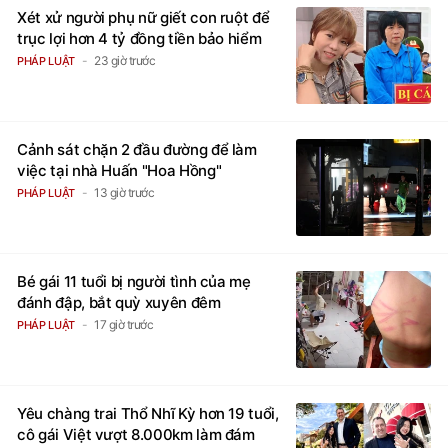
Xét xử người phụ nữ giết con ruột để
trục lợi hơn 4 tỷ đồng tiền bảo hiểm
23 giờ trước
PHÁP LUẬT
Cảnh sát chặn 2 đầu đường để làm
việc tại nhà Huấn "Hoa Hồng"
13 giờ trước
PHÁP LUẬT
Bé gái 11 tuổi bị người tình của mẹ
đánh đập, bắt quỳ xuyên đêm
17 giờ trước
PHÁP LUẬT
Yêu chàng trai Thổ Nhĩ Kỳ hơn 19 tuổi,
cô gái Việt vượt 8.000km làm đám