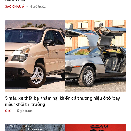
4 giờ trước
SAO CHÂU Á
5 mẫu xe thất bại thảm hại khiến cả thương hiệu ô tô 'bay
màu' khỏi thị trường
5 giờ trước
ÔTÔ