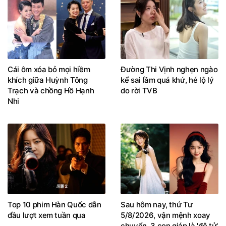
Cái ôm xóa bỏ mọi hiềm
Đường Thi Vịnh nghẹn ngào
khích giữa Huỳnh Tông
kể sai lầm quá khứ, hé lộ lý
Trạch và chồng Hồ Hạnh
do rời TVB
Nhi
Top 10 phim Hàn Quốc dẫn
Sau hôm nay, thứ Tư
đầu lượt xem tuần qua
5/8/2026, vận mệnh xoay
chuyển, 3 con giáp là 'đệ tử'