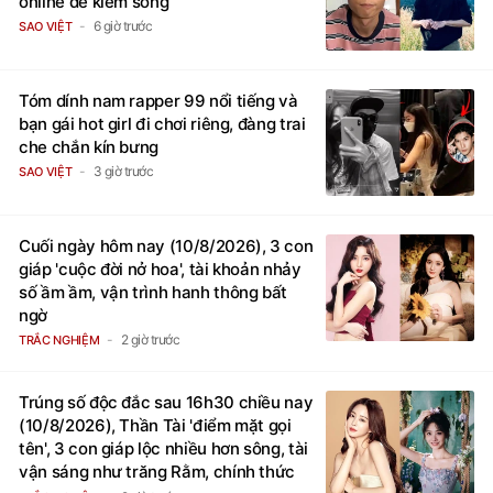
online để kiếm sống
6 giờ trước
SAO VIỆT
Tóm dính nam rapper 99 nổi tiếng và
bạn gái hot girl đi chơi riêng, đàng trai
che chắn kín bưng
3 giờ trước
SAO VIỆT
Cuối ngày hôm nay (10/8/2026), 3 con
giáp 'cuộc đời nở hoa', tài khoản nhảy
số ầm ầm, vận trình hanh thông bất
ngờ
2 giờ trước
TRẮC NGHIỆM
Trúng số độc đắc sau 16h30 chiều nay
(10/8/2026), Thần Tài 'điểm mặt gọi
tên', 3 con giáp lộc nhiều hơn sông, tài
vận sáng như trăng Rằm, chính thức