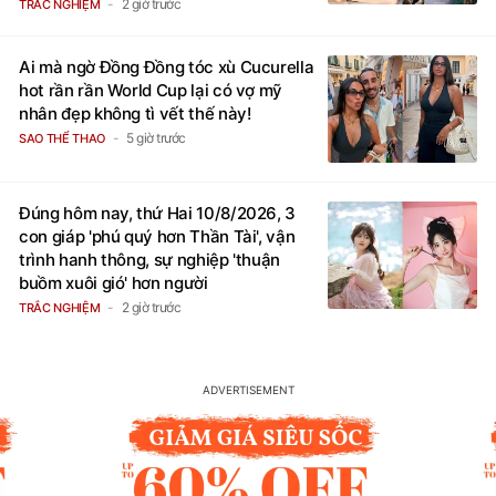
hết khổ
2 giờ trước
TRẮC NGHIỆM
Ai mà ngờ Đồng Đồng tóc xù Cucurella
hot rần rần World Cup lại có vợ mỹ
nhân đẹp không tì vết thế này!
5 giờ trước
SAO THỂ THAO
Đúng hôm nay, thứ Hai 10/8/2026, 3
con giáp 'phú quý hơn Thần Tài', vận
trình hanh thông, sự nghiệp 'thuận
buồm xuôi gió' hơn người
2 giờ trước
TRẮC NGHIỆM