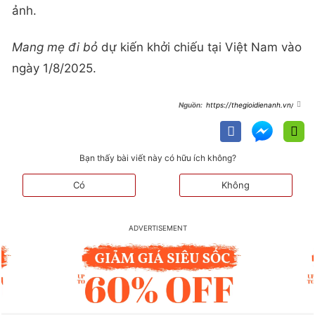
ảnh.
Mang mẹ đi bỏ
dự kiến khởi chiếu tại Việt Nam vào
ngày 1/8/2025.
https://thegioidienanh.vn/po
ster-chinh-thuc-cua-mang-me-di-
bo-dat-ra-cau-hoi-dang-suy-ngam-
se-the-nao-khi-yeu-thuong-la-
ganh-nang-83451.html
Bạn thấy bài viết này có hữu ích không?
Có
Không