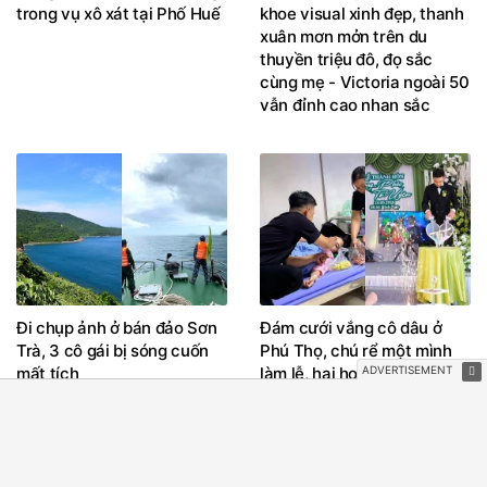
trong vụ xô xát tại Phố Huế
khoe visual xinh đẹp, thanh
xuân mơn mởn trên du
thuyền triệu đô, đọ sắc
cùng mẹ - Victoria ngoài 50
vẫn đỉnh cao nhan sắc
Đi chụp ảnh ở bán đảo Sơn
Đám cưới vắng cô dâu ở
Trà, 3 cô gái bị sóng cuốn
Phú Thọ, chú rể một mình
mất tích
làm lễ, hai họ khóc vì
thương