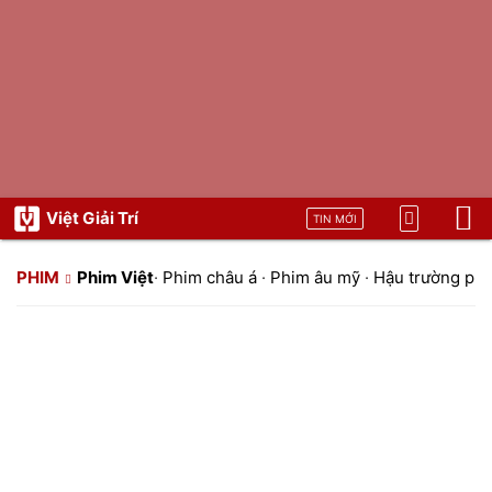
Việt Giải Trí
TIN MỚI
PHIM
Phim Việt
·
Phim châu á
·
Phim âu mỹ
·
Hậu trường ph