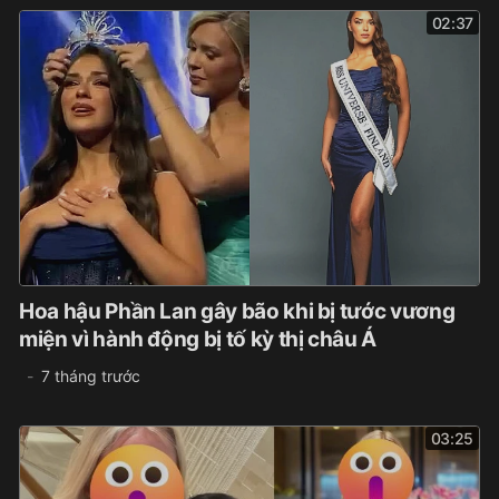
02:37
Hoa hậu Phần Lan gây bão khi bị tước vương
miện vì hành động bị tố kỳ thị châu Á
7 tháng trước
03:25