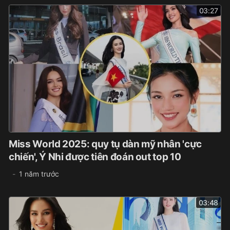
03:27
Miss World 2025: quy tụ dàn mỹ nhân 'cực
chiến', Ý Nhi được tiên đoán out top 10
1 năm trước
03:48