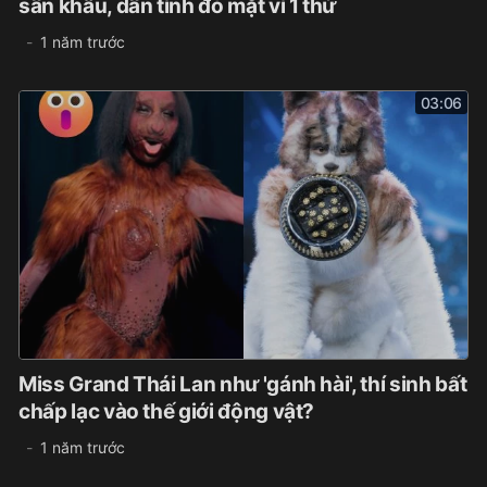
sân khấu, dân tình đỏ mặt vì 1 thứ
1 năm trước
03:06
Miss Grand Thái Lan như 'gánh hài', thí sinh bất
chấp lạc vào thế giới động vật?
1 năm trước