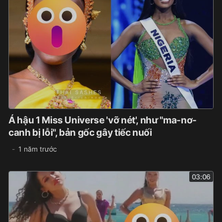
Á hậu 1 Miss Universe 'vỡ nét', như "ma-nơ-
canh bị lỗi", bản gốc gây tiếc nuối
1 năm trước
03:06