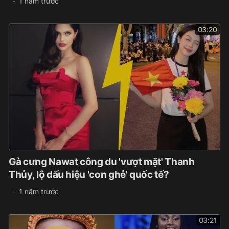
1 năm trước
03:20
Gà cưng Nawat công du 'vượt mặt' Thanh
Thủy, lộ dấu hiệu 'con ghẻ' quốc tế?
1 năm trước
03:21