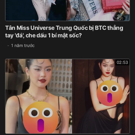
Tân Miss Universe Trung Quốc bị BTC thẳng
tay 'đá', che dấu 1 bí mật sốc?
1 năm trước
02:53