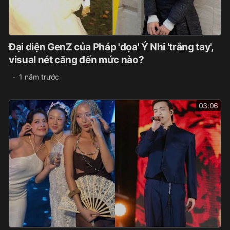
Đại diện GenZ của Pháp 'dọa' Ý Nhi 'trắng tay',
visual nét căng đến mức nào?
1 năm trước
03:06