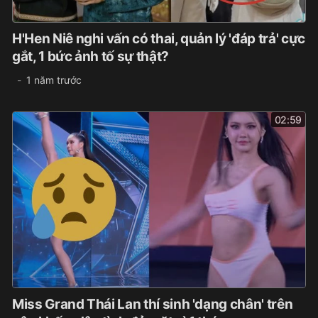
H'Hen Niê nghi vấn có thai, quản lý 'đáp trả' cực
gắt, 1 bức ảnh tố sự thật?
1 năm trước
02:59
Miss Grand Thái Lan thí sinh 'dạng chân' trên