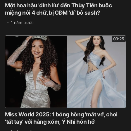
Một hoa hậu 'dính líu' đến Thùy Tiên buộc
miệng nói 4 chữ, bị CĐM 'dí' bỏ sash?
1 năm trước
03:25
Miss World 2025: 1 bóng hồng 'mất vé', chơi
'tất tay' với hàng xóm, Ý Nhi hớn hở