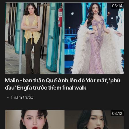
03:14
Malin -bạn thân Quế Anh lên đồ 'đốt mắt', 'phủ
đầu' Engfa trước thềm final walk
1 năm trước
03:12