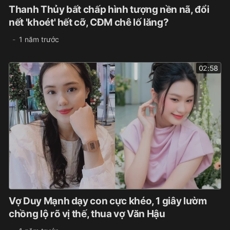
Thanh Thủy bất chấp hình tượng nền nã, đổi
nết 'khoét' hết cỡ, CĐM chê lố lăng?
1 năm trước
02:58
Vợ Duy Mạnh dạy con cực khéo, 1 giây lườm
chồng lộ rõ vị thế, thua vợ Văn Hậu