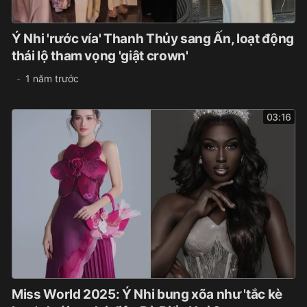
Ý Nhi 'rước vía' Thanh Thủy sang Ấn, loạt động
thái lộ tham vọng 'giật crown'
1 năm trước
03:16
Miss World 2025: Ý Nhi bung xõa như 'tắc kè