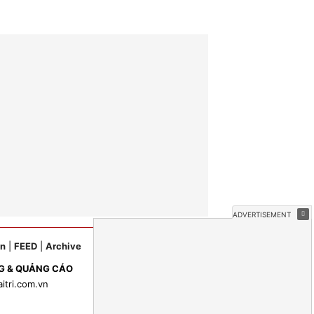
ản
|
FEED
|
Archive
G & QUẢNG CÁO
aitri.com.vn