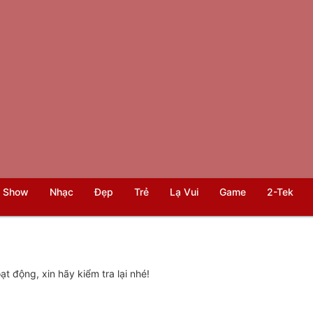
 Show
Nhạc
Đẹp
Trẻ
Lạ Vui
Game
2-Tek
t động, xin hãy kiểm tra lại nhé!