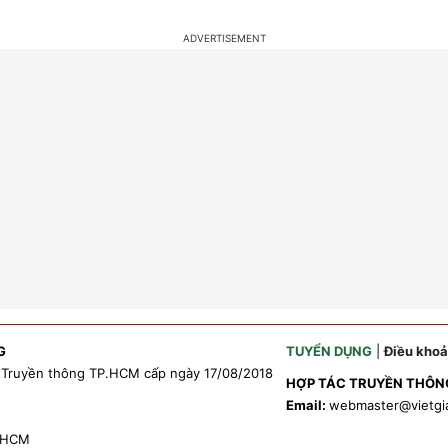
G
TUYỂN DỤNG
|
Điều kho
 Truyền thông TP.HCM cấp ngày 17/08/2018
HỢP TÁC TRUYỀN THÔN
Email:
webmaster
@vietgi
P.HCM