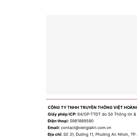
CÔNG TY TNHH TRUYỀN THÔNG VIỆT HOÀN
Giấy phép ICP:
64/GP-TTĐT do Sở Thông tin &
Điện thoại:
0981
889590
Email:
contact
@vietgiaitri.com.vn
Địa chỉ:
Số 31, Đường 11, Phường An Nhơn, T