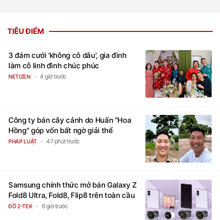
TIÊU ĐIỂM
3 đám cưới 'không cô dâu', gia đình
làm cỗ linh đình chúc phúc
4 giờ trước
NETIZEN
Công ty bán cây cảnh do Huấn "Hoa
Hồng" góp vốn bất ngờ giải thể
47 phút trước
PHÁP LUẬT
Samsung chính thức mở bán Galaxy Z
Fold8 Ultra, Fold8, Flip8 trên toàn cầu
6 giờ trước
ĐỒ 2-TEK