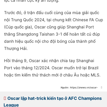
lục cá nhân cực kỳ ấn tượng.
Trước đó, ở trận đấu cuối cùng của mùa giải quốc
nội Trung Quốc 2024, tại chung kết Chinese FA Cup
(Cúp quốc gia), Oscar cũng giúp Shanghai Port
thắng Shangdong Taishan 3-1 để hoàn tất cú đúp
danh hiệu quốc nội cho đội bóng của thành phố
Thượng Hải.
Hồi tháng 9, Oscar xác nhận chia tay Shanghai
Port vào tháng 12/2024. Oscar muốn trở lại Brazil
hoặc tìm kiếm thử thách mới ở châu Âu hoặc MLS.
https://znews.vn/oscar-
ngang-cao-dau-trung-quoc-
post1515700.html
Oscar lập hat-trick kiến tạo ở AFC Champions
League