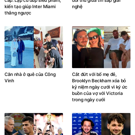
cấp: Lập cú đúp siêu phẩm,
đối thủ giữa tin sắp giải
kiến tạo giúp Inter Miami
nghệ
thắng ngược
Căn nhà ở quê của Công
Cắt đứt với bố mẹ đẻ,
Vinh
Brooklyn Beckham xóa bỏ
kỷ niệm ngày cưới vì ký ức
buồn của vợ với Victoria
trong ngày cưới