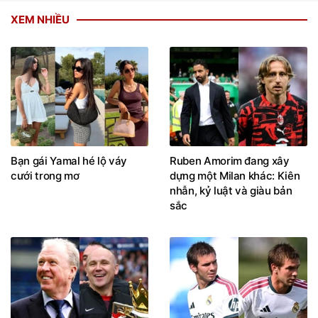
XEM NHIỀU
Bạn gái Yamal hé lộ váy
Ruben Amorim đang xây
cưới trong mơ
dựng một Milan khác: Kiên
nhẫn, kỷ luật và giàu bản
sắc