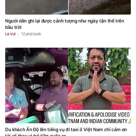
Người dân ghi lại được cảnh tượng như ngày tận thế trên
bầu trời
12 phút trước
LẠ VUI
Du khách Ấn Độ lên tiếng vụ đi taxi ở Việt Nam chỉ cảm ơn
tài xế thay vì trả tiền cuốc xe