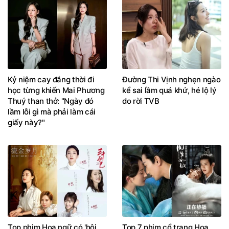
Kỷ niệm cay đắng thời đi
Đường Thi Vịnh nghẹn ngào
học từng khiến Mai Phương
kể sai lầm quá khứ, hé lộ lý
Thuý than thở: "Ngày đó
do rời TVB
lầm lỗi gì mà phải làm cái
giấy này?"
Top phim Hoa ngữ có 'hội
Top 7 phim cổ trang Hoa