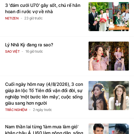
3 'đám cưới U70' gây sốt, chú rể hân
hoan đi rước vợ về nhà
23 giờ trước
NETIZEN
Lý Nhã Kỳ đang ra sao?
16 giờ trước
SAO VIỆT
Cuối ngày hôm nay (4/8/2026), 3 con
giáp ăn lộc Tổ Tiên đổi vận đổi đời, sự
nghiệp 'một bước lên mây', cuộc sống
giàu sang hơn người
2 ngày trước
TRẮC NGHIỆM
Nam thần lai từng 'làm mưa làm gió'
khắp châu Á, U60 làm nông dân, sống