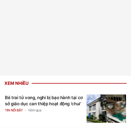
XEM NHIỀU
Bé trai tử vong, nghi bị bạo hành tại cơ
sở giáo dục can thiệp hoạt động 'chui'
hôm qua
TIN NỔI BẬT