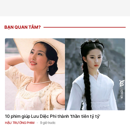
BẠN QUAN TÂM?
10 phim giúp Lưu Diệc Phi thành 'thần tiên tỷ tỷ'
9 giờ trước
HẬU TRƯỜNG PHIM