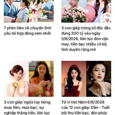
7 phim Hàn về chuyện tình
3 con giáp trúng số độc đắc
yêu tái hợp đáng xem nhất
đúng 300 tỷ vào ngày
5/8/2026, liên tục đón vận
may, tiền bạc nhiều vô kể,
tình duyên rộng mở
3 con giáp 'ngửa tay hứng
Tử vi thứ Năm 6/8/2026
mưa tiền, mưa bạc', sự
của 12 con giáp: Dần - Tuất
nghiệp thăng tiến, liên tục
bội thu tiền bạc, đón phúc