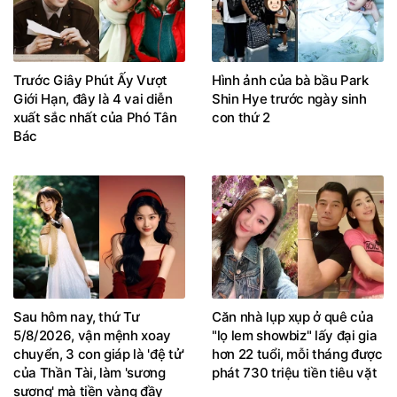
Trước Giây Phút Ấy Vượt
Hình ảnh của bà bầu Park
Giới Hạn, đây là 4 vai diễn
Shin Hye trước ngày sinh
xuất sắc nhất của Phó Tân
con thứ 2
Bác
Sau hôm nay, thứ Tư
Căn nhà lụp xụp ở quê của
5/8/2026, vận mệnh xoay
"lọ lem showbiz" lấy đại gia
chuyển, 3 con giáp là 'đệ tử'
hơn 22 tuổi, mỗi tháng được
của Thần Tài, làm 'sương
phát 730 triệu tiền tiêu vặt
sương' mà tiền vàng đầy