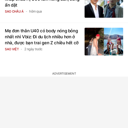
ẩn dật
hôm qua
SAO CHÂU Á
Mẹ đơn thân U40 có body nóng bỏng
nhất nhì Vbiz: Đi du lịch nhiều hơn ở
nhà, được bạn trai gen Z chiều hết cỡ
2 ngày trước
SAO VIỆT