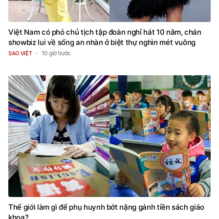
Việt Nam có phó chủ tịch tập đoàn nghỉ hát 10 năm, chán
showbiz lui về sống an nhàn ở biệt thự nghìn mét vuông
10 giờ trước
SAO VIỆT
Thế giới làm gì để phụ huynh bớt nặng gánh tiền sách giáo
khoa?