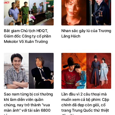
Bắt giam Chủ tịch HĐQT,
Nhan sắc gây lú của Trương
Giám đốc Công ty cổ phần
Lăng Hách
Mekolor Võ Xuân Trường
Sao nam từng bị coi thường
Lần đầu vì 2 câu thoại mà
khi làm diễn viên quần
muốn xem cả bộ phim: Cặp
chúng, nay trở thành "vua
chính đã đẹp còn giỏi, cổ
màn ảnh" với tài sản 6800
trang Trung Quốc thứ thiệt