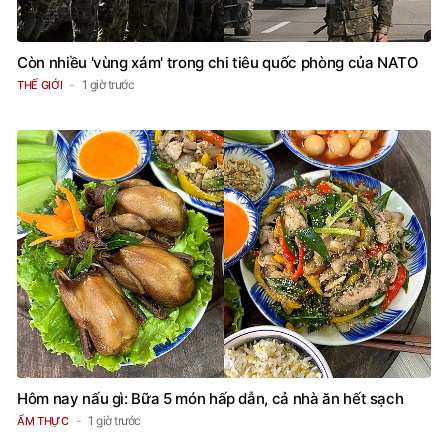
Còn nhiều 'vùng xám' trong chi tiêu quốc phòng của NATO
1 giờ trước
THẾ GIỚI
Hôm nay nấu gì: Bữa 5 món hấp dẫn, cả nhà ăn hết sạch
1 giờ trước
ẨM THỰC