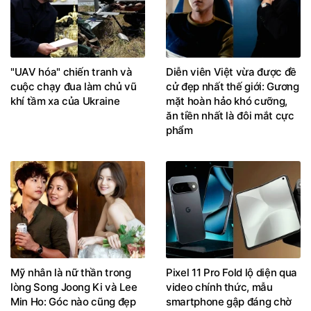
"UAV hóa" chiến tranh và
Diễn viên Việt vừa được đề
cuộc chạy đua làm chủ vũ
cử đẹp nhất thế giới: Gương
khí tầm xa của Ukraine
mặt hoàn hảo khó cưỡng,
ăn tiền nhất là đôi mắt cực
phẩm
Mỹ nhân là nữ thần trong
Pixel 11 Pro Fold lộ diện qua
lòng Song Joong Ki và Lee
video chính thức, mẫu
Min Ho: Góc nào cũng đẹp
smartphone gập đáng chờ