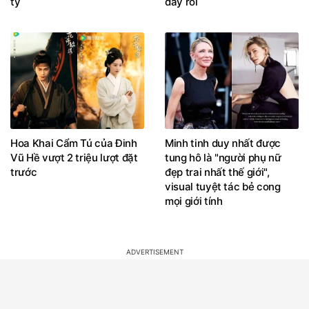
tỷ
đây rồi
Hoa Khai Cẩm Tú của Đinh
Minh tinh duy nhất được
Vũ Hề vượt 2 triệu lượt đặt
tung hô là "người phụ nữ
trước
đẹp trai nhất thế giới",
visual tuyệt tác bẻ cong
mọi giới tính