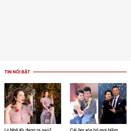
TIN NỔI BẬT
Lý Nhã Kỳ đang ra sao?
Cái ôm xóa bỏ mọi hiềm