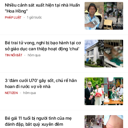
Nhiều cảnh sát xuất hiện tại nhà Huấn
"Hoa Hồng"
1 giờ trước
PHÁP LUẬT
Bé trai tử vong, nghi bị bạo hành tại cơ
sở giáo dục can thiệp hoạt động 'chui'
hôm qua
TIN NỔI BẬT
3 'đám cưới U70' gây sốt, chú rể hân
hoan đi rước vợ về nhà
hôm qua
NETIZEN
Bé gái 11 tuổi bị người tình của mẹ
đánh đập, bắt quỳ xuyên đêm