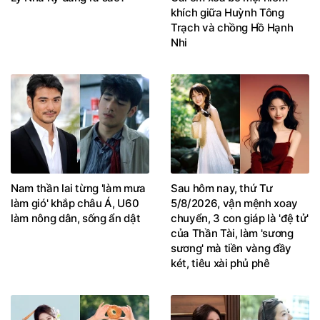
khích giữa Huỳnh Tông
Trạch và chồng Hồ Hạnh
Nhi
Nam thần lai từng 'làm mưa
Sau hôm nay, thứ Tư
làm gió' khắp châu Á, U60
5/8/2026, vận mệnh xoay
làm nông dân, sống ẩn dật
chuyển, 3 con giáp là 'đệ tử'
của Thần Tài, làm 'sương
sương' mà tiền vàng đầy
két, tiêu xài phủ phê