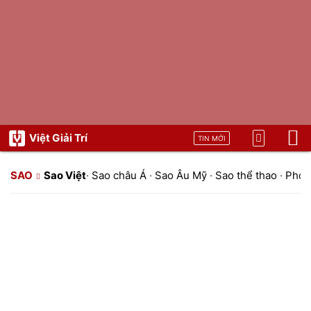
Việt Giải Trí
TIN MỚI
SAO
Sao Việt
·
Sao châu Á
·
Sao Âu Mỹ
·
Sao thể thao
·
Phon