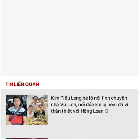
TIN LIÊN QUAN
Kim Tiểu Long hé lộ nội tình chuyện
nhà Vũ Linh, nổi đóa khi bị ném đá vì
thân thiết với Hồng Loan