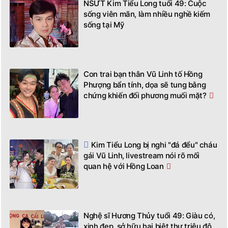
NSƯT Kim Tiểu Long tuổi 49: Cuộc
sống viên mãn, làm nhiều nghề kiếm
sống tại Mỹ
Con trai bạn thân Vũ Linh tố Hồng
Phượng bẩn tính, dọa sẽ tung bằng
chứng khiến đối phương muối mặt?
Kim Tiểu Long bị nghi "đá đểu" cháu
gái Vũ Linh, livestream nói rõ mối
quan hệ với Hồng Loan
Nghệ sĩ Hương Thủy tuổi 49: Giàu có,
xinh đẹp, sở hữu hai biệt thự triệu đô