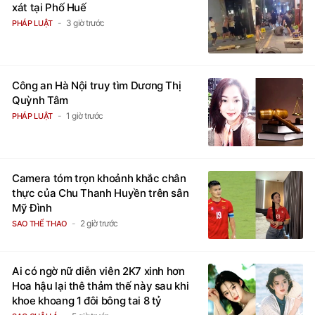
xát tại Phố Huế
3 giờ trước
PHÁP LUẬT
Công an Hà Nội truy tìm Dương Thị
Quỳnh Tâm
1 giờ trước
PHÁP LUẬT
Camera tóm trọn khoảnh khắc chân
thực của Chu Thanh Huyền trên sân
Mỹ Đình
2 giờ trước
SAO THỂ THAO
Ai có ngờ nữ diễn viên 2K7 xinh hơn
Hoa hậu lại thê thảm thế này sau khi
khoe khoang 1 đôi bông tai 8 tỷ