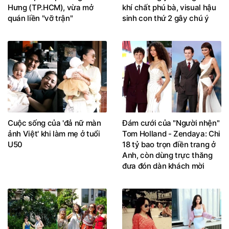
Hưng (TP.HCM), vừa mở
khí chất phú bà, visual hậu
quán liền "vỡ trận"
sinh con thứ 2 gây chú ý
Cuộc sống của 'đả nữ màn
Đám cưới của "Người nhện"
ảnh Việt' khi làm mẹ ở tuổi
Tom Holland - Zendaya: Chi
U50
18 tỷ bao trọn điền trang ở
Anh, còn dùng trực thăng
đưa đón dàn khách mời