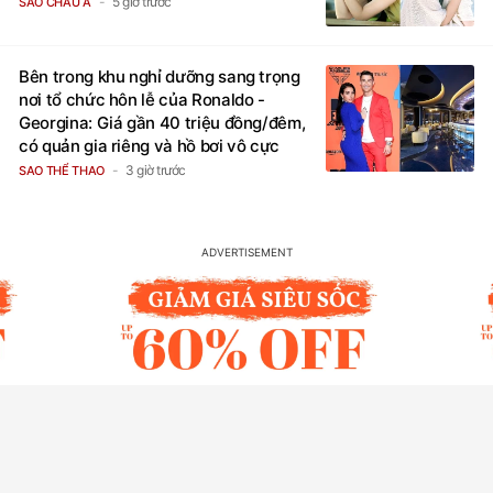
5 giờ trước
SAO CHÂU Á
Bên trong khu nghỉ dưỡng sang trọng
nơi tổ chức hôn lễ của Ronaldo -
Georgina: Giá gần 40 triệu đồng/đêm,
có quản gia riêng và hồ bơi vô cực
3 giờ trước
SAO THỂ THAO