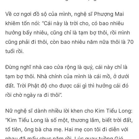
Về cơ ngơi đồ sộ của mình, nghệ sĩ Phượng Mai
khiêm tốn nói: “Cái này là trời cho, có bao nhiêu
hưởng bấy nhiêu, cũng chỉ là tạm bợ thôi, rồi mình
cũng phải đi thôi, còn bao nhiêu năm nữa thôi là 70
tuổi rồi.
Đừng nghĩ nhà cao cửa rộng là quý, cái này chỉ là
tạm bợ thôi. Nhà chính của mình là cái mồ, ở dưới
đất. Trời Phật độ cho được cái gì thì hưởng cái đó
rồi chờ ngày ra đi thôi”.
Nữ nghệ sĩ dành nhiều lời khen cho Kim Tiểu Long:
“Kim Tiểu Long là số một, thương lắm, biết trời đất,
tổ tiên, ông bà cha mẹ. Hai mẹ con tôi đi diễn với
nhau đã mấy chục năm rồi. Lúc quay tuồng Gió