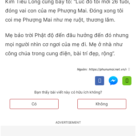
Kim Tiểu Long cũng bày tỏ: “Lúc đó tôi mới 26 tuổi,
đóng vai con của mẹ Phượng Mai. Đóng xong tôi
coi mẹ Phượng Mai như mẹ ruột, thương lắm.
Mẹ bảo trời Phật độ đến đâu hưởng đến đó nhưng
mọi người nhìn cơ ngơi của mẹ đi. Mẹ ở nhà như
công chúa trong cung điện, bài trí đẹp, rộng”.
https://phunumoi.net.vn/ngh
e-si-phuong-mai-so-huu-biet-thu-
sang-trong-tai-my-cai-nay-chi-la-
tam-bo-thoi-d290597.html
Bạn thấy bài viết này có hữu ích không?
Có
Không