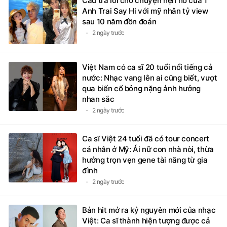
Câu trả lời cho chuyện hẹn hò của 1
Anh Trai Say Hi với mỹ nhân tỷ view
sau 10 năm đồn đoán
2 ngày trước
Việt Nam có ca sĩ 20 tuổi nổi tiếng cả
nước: Nhạc vang lên ai cũng biết, vượt
qua biến cố bỏng nặng ảnh hưởng
nhan sắc
2 ngày trước
Ca sĩ Việt 24 tuổi đã có tour concert
cá nhân ở Mỹ: Ái nữ con nhà nòi, thừa
hưởng trọn vẹn gene tài năng từ gia
đình
2 ngày trước
Bản hit mở ra kỷ nguyên mới của nhạc
Việt: Ca sĩ thành hiện tượng được cả