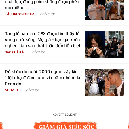
quá đẹp, đóng phim không được phép
mở miệng
2 giờ trước
HẬU TRƯỜNG PHIM
Tang lễ nam ca sĩ 8X được tìm thấy tử
vong dưới sông: Mẹ già - bạn gái khóc
nghẹn, dàn sao thất thần đến tiễn biệt
3 giờ trước
SAO CHÂU Á
Dở khóc dở cười: 2000 người vây kín
"đột nhập" đám cưới vì nhầm chú rể là
Ronaldo
3 giờ trước
NETIZEN