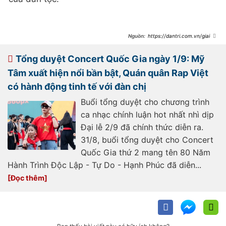
https://dantri.com.vn/giai-
tri/my-tam-cat-giong-day-noi-luc-
cung-double2t-ruc-chay-o-
concert-quoc-gia-
Tổng duyệt Concert Quốc Gia ngày 1/9: Mỹ
20250901231555710.htm
Tâm xuất hiện nổi bần bật, Quán quân Rap Việt
có hành động tinh tế với đàn chị
Buổi tổng duyệt cho chương trình
ca nhạc chính luận hot nhất nhì dịp
Đại lễ 2/9 đã chính thức diễn ra.
31/8, buổi tổng duyệt cho Concert
Quốc Gia thứ 2 mang tên 80 Năm
Hành Trình Độc Lập - Tự Do - Hạnh Phúc đã diễn...