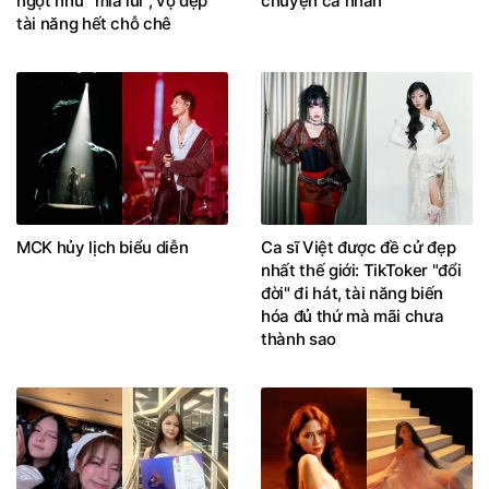
ngọt như "mía lùi", vợ đẹp
chuyện cá nhân
tài năng hết chỗ chê
MCK hủy lịch biểu diễn
Ca sĩ Việt được đề cử đẹp
nhất thế giới: TikToker "đổi
đời" đi hát, tài năng biến
hóa đủ thứ mà mãi chưa
thành sao