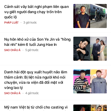
Cảnh sát vây bắt nghi phạm liên quan
vụ giết người đang chạy trốn trên
quốc lộ
3 giờ trước
PHÁP LUẬT
Nụ hôn khó xử của Son Ye Jin và "hồng
hài nhi" kém 6 tuổi Jung Hae In
5 giờ trước
SAO CHÂU Á
Danh hài đột quỵ xuất huyết não lâm
thảm cảnh: Bị liệt nửa người khó nói
chuyện, vừa ra viện đã đối mặt với
vòng lao lý
4 giờ trước
SAO CHÂU Á
Mỹ nam Việt bị từ chối cho casting vì