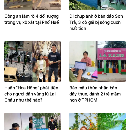
Công an làm rõ 4 đối tượng
Đi chụp ảnh ở bán đảo Sơn
trong vụ xô xát tại Phố Huế
Trà, 3 cô gái bị sóng cuốn
mất tích
Huấn "Hoa Hồng" phát tiền
Bảo mẫu thừa nhận bắn
cho người dân vùng lũ Lai
dây thun, đánh 2 trẻ mầm
Châu như thế nào?
non ở TPHCM