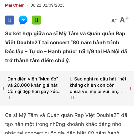
Mai Châm
06:22 02/09/2025
+
A
-
A
Sự kết hợp giữa ca sĩ Mỹ Tâm và Quán quân Rap
Việt Double2T tại concert “80 năm hành trình
Độc lập – Tự do – Hạnh phúc” tối 1/9 tại Hà Nội đã
trở thành tâm điểm chú ý.
Dàn diễn viên “Mưa đỏ”
Sao nghĩ ra câu hát “hết
và 20.000 khán giả hát
kháng chiến con còn
Còn gì đẹp hơn gây xúc...
chưa về, mẹ ơi vui lên,...
Ca sĩ Mỹ Tâm và Quán quân Rap Việt Double2T đã
tạo nên một trong những khoảnh khắc đáng nhớ
nhất tại concert quốc gia đặc biệt
80 năm hành