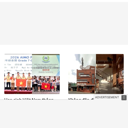
Học sinh Việt Nam thắng
Không đập đi xây lại: quán
lớn tại Đấu trường Toán học
trà Đà Lạt của xưởng xép
châu Á
thắng giải ArchDaily 2026