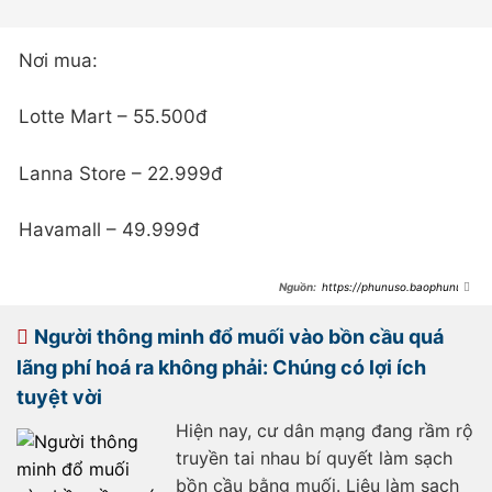
Nơi mua:
Lotte Mart – 55.500đ
Lanna Store – 22.999đ
Havamall – 49.999đ
https://phunuso.baophunuth
udo.vn/mot-loai-bot-30k-se-giup-
ban-tiet-kiem-duoc-ca-trieu-bac-
lan-nhieu-tieng-don-nha-moi-tuan-
Người thông minh đổ muối vào bồn cầu quá
193240823153443993.htm
lãng phí hoá ra không phải: Chúng có lợi ích
tuyệt vời
Hiện nay, cư dân mạng đang rầm rộ
truyền tai nhau bí quyết làm sạch
bồn cầu bằng muối. Liệu làm sạch