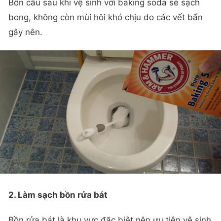
Bồn cầu sau khi vệ sinh với baking soda sẽ sạch
bong, không còn mùi hôi khó chịu do các vết bẩn
gây nên.
2. Làm sạch bồn rửa bát
Bồn rửa bát là khu vực đặc biệt nên ưu tiên vệ sinh